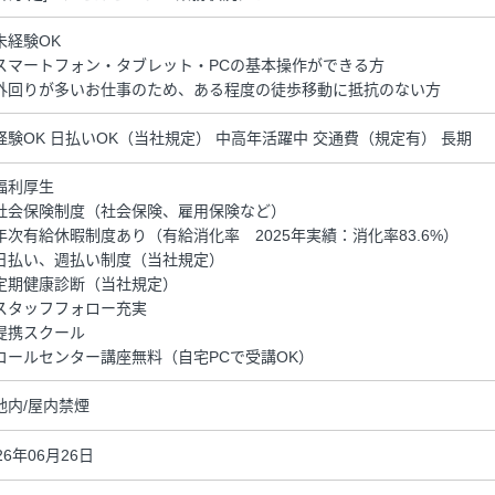
未経験OK
スマートフォン・タブレット・PCの基本操作ができる方
外回りが多いお仕事のため、ある程度の徒歩移動に抵抗のない方
経験OK 日払いOK（当社規定） 中高年活躍中 交通費（規定有） 長期
福利厚生
社会保険制度（社会保険、雇用保険など）
年次有給休暇制度あり（有給消化率 2025年実績：消化率83.6%）
日払い、週払い制度（当社規定）
定期健康診断（当社規定）
スタッフフォロー充実
提携スクール
コールセンター講座無料（自宅PCで受講OK）
地内/屋内禁煙
26年06月26日