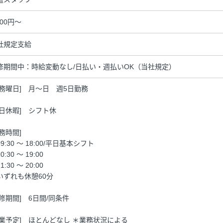
100円～
社規定支給
修期間中：時給変動なし/日払い・週払いOK（当社規定）
勤務曜日] 月～日 週5日勤務
休日休暇] シフト休
勤務時間]
9:30 ～ 18:00/平日基本シフト
0:30 ～ 19:00
1:30 ～ 20:00
いずれも休憩60分
研修期間] 6日間/同条件
残業予定] ほとんどなし ＊業務状況による