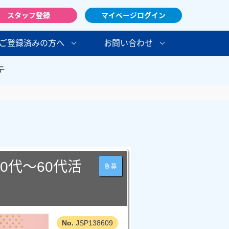
スタッフ登録
マイページログイン
ご登録済みの方へ
お問い合わせ
テ
0代～60代活
急募
JSP138609