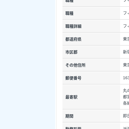
フ
職種
フ
職種
フ
職種詳細
東
都道府県
新
市区郡
東
その他住所
16
郵便番号
丸
都
最寄駅
各
即
期間
派