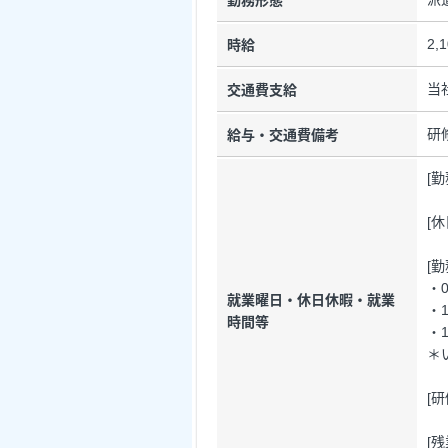
勤務形態
2,
時給
当
交通費支給
研
給与・交通費備考
[
[
[
・0
就業曜日・休日休暇・就業
・1
時間等
・1
＊
[
[