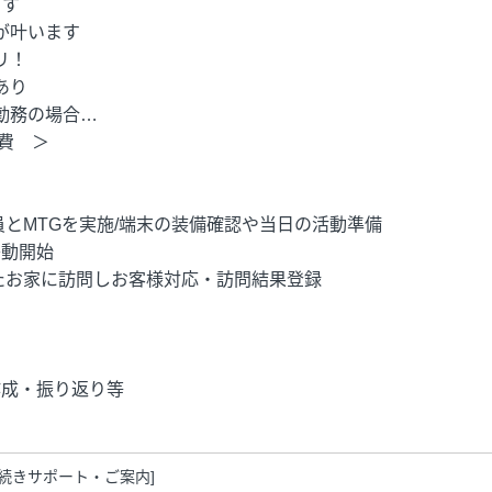
ます
が叶います
リ！
あり
日勤務の場合…
費 ＞
職員とMTGを実施/端末の装備確認や当日の活動準備
移動開始
されたお家に訪問しお客様対応・訪問結果登録
へ移動
作成・振り返り等
手続きサポート・ご案内]