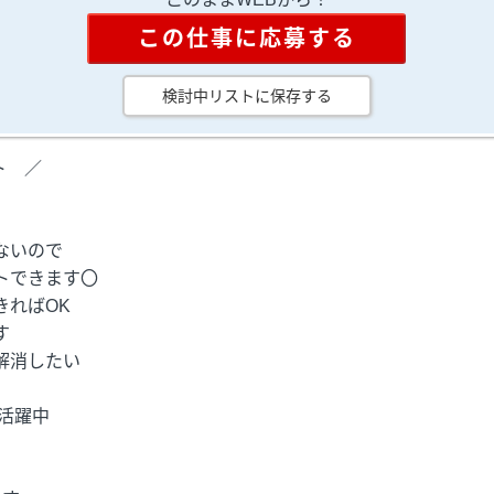
この仕事に応募する
検討中リストに保存する
ト ／
ないので
トできます〇
ればOK
す
解消したい
活躍中