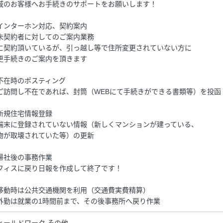
域のお客様へお手続きのサポートをお願いします！
インターホン対応、契約案内
未契約者に対してのご案内業務
に契約頂いているが、引っ越し等で住所変更されていない方に
更手続きのご案内を頂きます
不在時のポスティング
ご訪問し不在であれば、封筒（WEBにて手続きができる書類等）を投函
新規住宅情報登録
端末に登録されていない情報（新しくマンションが建っている、
物が取壊されていた等）の更新
帰社後の事務作業
フィスに戻り日報を作成して終了です！
移動時は公共交通機関を利用（交通費実費精算）
外勤は就業の1時間前まで、その後事務所へ戻り作業