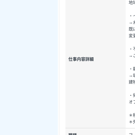
地
・
→
既
変
・
→
仕事内容詳細
・
→
建
・
オ
＊
＊