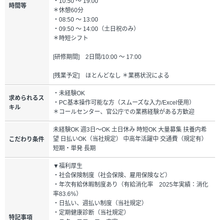
・10:50 ～ 19:00
時間等
＊休憩60分
・08:50 ～ 13:00
・09:50 ～ 14:00（土日祝のみ）
＊時短シフト
[研修期間] 2日間/10:00 ～ 17:00
[残業予定] ほとんどなし ＊業務状況による
・未経験OK
求められるス
・PC基本操作可能な方（スムーズな入力/Excel使用）
キル
＊コールセンター、官公庁での業務経験がある方歓迎
未経験OK 週3日～OK 土日休み 時短OK 大量募集 扶養内希
望 日払いOK（当社規定） 中高年活躍中 交通費（規定有）
こだわり条件
短期・単発 長期
▼福利厚生
・社会保険制度（社会保険、雇用保険など）
・年次有給休暇制度あり（有給消化率 2025年実績：消化
率83.6%）
・日払い、週払い制度（当社規定）
・定期健康診断（当社規定）
特記事項