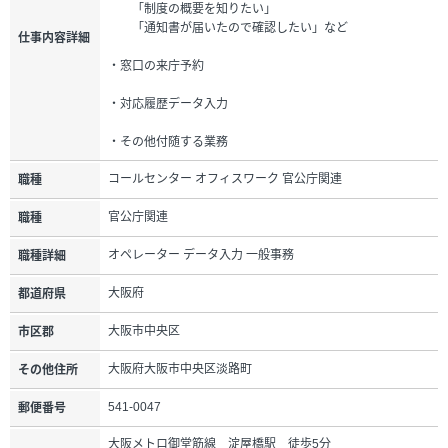
「制度の概要を知りたい」
「通知書が届いたので確認したい」など
仕事内容詳細
・窓口の来庁予約
・対応履歴データ入力
・その他付随する業務
コールセンター オフィスワーク 官公庁関連
職種
官公庁関連
職種
オペレーター データ入力 一般事務
職種詳細
大阪府
都道府県
大阪市中央区
市区郡
大阪府大阪市中央区淡路町
その他住所
541-0047
郵便番号
大阪メトロ御堂筋線 淀屋橋駅 徒歩5分