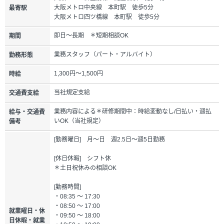
大阪メトロ中央線 本町駅 徒歩5分
最寄駅
大阪メトロ四ツ橋線 本町駅 徒歩5分
即日～長期 ＊短期相談OK
期間
業務スタッフ（パート・アルバイト）
勤務形態
1,300円～1,500円
時給
当社規定支給
交通費支給
業務内容による＊研修期間中：時給変動なし/日払い・週払
給与・交通費
いOK（当社規定）
備考
[勤務曜日] 月～日 週2.5日～週5日勤務
[休日休暇] シフト休
＊土日祝休みの相談OK
[勤務時間]
・08:35 ～ 17:30
・08:50 ～ 17:00
就業曜日・休
・09:50 ～ 18:00
日休暇・就業