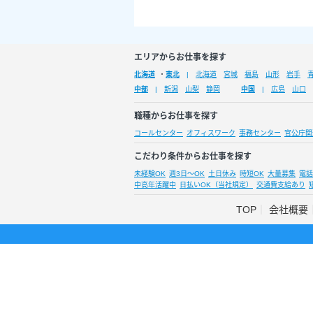
エリアからお仕事を探す
北海道
・
東北
北海道
宮城
福島
山形
岩手
中部
新潟
山梨
静岡
中国
広島
山口
職種からお仕事を探す
コールセンター
オフィスワーク
事務センター
官公庁関
こだわり条件からお仕事を探す
未経験OK
週3日～OK
土日休み
時短OK
大量募集
電話
中高年活躍中
日払いOK（当社規定）
交通費支給あり
TOP
会社概要