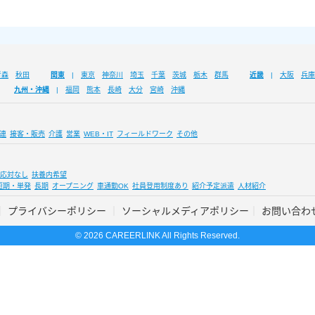
青森
秋田
関東
東京
神奈川
埼玉
千葉
茨城
栃木
群馬
近畿
大阪
兵庫
九州・沖縄
福岡
熊本
長崎
大分
宮崎
沖縄
連
接客・販売
介護
営業
WEB・IT
フィールドワーク
その他
応対なし
扶養内希望
短期・単発
長期
オープニング
車通勤OK
社員登用制度あり
紹介予定派遣
人材紹介
プライバシーポリシー
ソーシャルメディアポリシー
お問い合わ
© 2026 CAREERLINK All Rights Reserved.