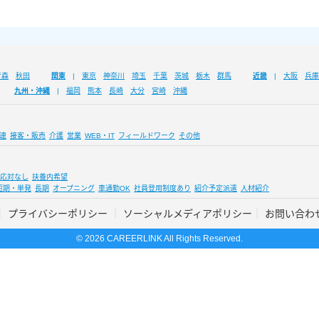
青森
秋田
関東
東京
神奈川
埼玉
千葉
茨城
栃木
群馬
近畿
大阪
兵庫
九州・沖縄
福岡
熊本
長崎
大分
宮崎
沖縄
連
接客・販売
介護
営業
WEB・IT
フィールドワーク
その他
応対なし
扶養内希望
短期・単発
長期
オープニング
車通勤OK
社員登用制度あり
紹介予定派遣
人材紹介
プライバシーポリシー
ソーシャルメディアポリシー
お問い合わ
© 2026 CAREERLINK All Rights Reserved.