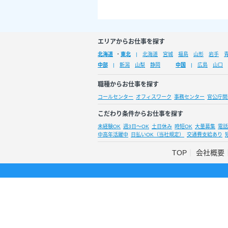
エリアからお仕事を探す
北海道
・
東北
北海道
宮城
福島
山形
岩手
中部
新潟
山梨
静岡
中国
広島
山口
職種からお仕事を探す
コールセンター
オフィスワーク
事務センター
官公庁関
こだわり条件からお仕事を探す
未経験OK
週3日～OK
土日休み
時短OK
大量募集
電話
中高年活躍中
日払いOK（当社規定）
交通費支給あり
TOP
会社概要