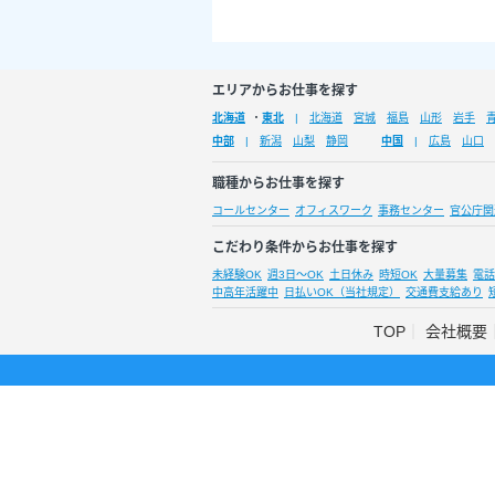
エリアからお仕事を探す
北海道
・
東北
北海道
宮城
福島
山形
岩手
中部
新潟
山梨
静岡
中国
広島
山口
職種からお仕事を探す
コールセンター
オフィスワーク
事務センター
官公庁関
こだわり条件からお仕事を探す
未経験OK
週3日～OK
土日休み
時短OK
大量募集
電話
中高年活躍中
日払いOK（当社規定）
交通費支給あり
TOP
会社概要