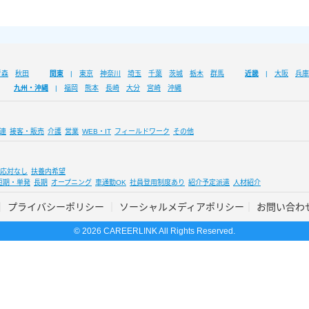
青森
秋田
関東
東京
神奈川
埼玉
千葉
茨城
栃木
群馬
近畿
大阪
兵庫
九州・沖縄
福岡
熊本
長崎
大分
宮崎
沖縄
連
接客・販売
介護
営業
WEB・IT
フィールドワーク
その他
応対なし
扶養内希望
短期・単発
長期
オープニング
車通勤OK
社員登用制度あり
紹介予定派遣
人材紹介
プライバシーポリシー
ソーシャルメディアポリシー
お問い合わ
© 2026 CAREERLINK All Rights Reserved.