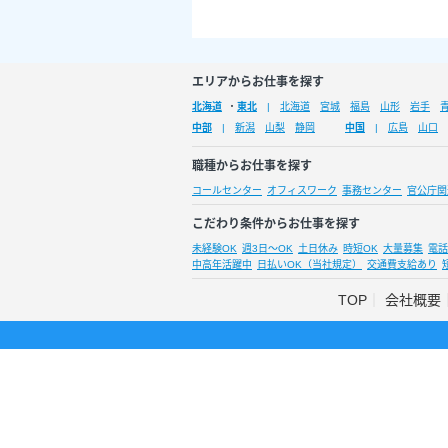
エリアからお仕事を探す
北海道
・
東北
北海道
宮城
福島
山形
岩手
中部
新潟
山梨
静岡
中国
広島
山口
職種からお仕事を探す
コールセンター
オフィスワーク
事務センター
官公庁関
こだわり条件からお仕事を探す
未経験OK
週3日～OK
土日休み
時短OK
大量募集
電話
中高年活躍中
日払いOK（当社規定）
交通費支給あり
TOP
会社概要