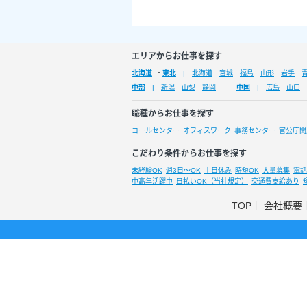
エリアからお仕事を探す
北海道
・
東北
北海道
宮城
福島
山形
岩手
中部
新潟
山梨
静岡
中国
広島
山口
職種からお仕事を探す
コールセンター
オフィスワーク
事務センター
官公庁関
こだわり条件からお仕事を探す
未経験OK
週3日～OK
土日休み
時短OK
大量募集
電話
中高年活躍中
日払いOK（当社規定）
交通費支給あり
TOP
会社概要