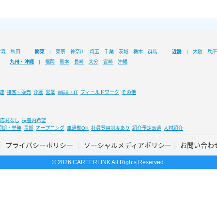
青森
秋田
関東
東京
神奈川
埼玉
千葉
茨城
栃木
群馬
近畿
大阪
兵庫
九州・沖縄
福岡
熊本
長崎
大分
宮崎
沖縄
連
接客・販売
介護
営業
WEB・IT
フィールドワーク
その他
応対なし
扶養内希望
短期・単発
長期
オープニング
車通勤OK
社員登用制度あり
紹介予定派遣
人材紹介
プライバシーポリシー
ソーシャルメディアポリシー
お問い合わ
© 2026 CAREERLINK All Rights Reserved.