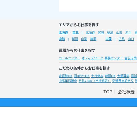
エリアからお仕事を探す
北海道
・
東北
北海道
宮城
福島
山形
岩手
中部
新潟
山梨
静岡
中国
広島
山口
職種からお仕事を探す
コールセンター
オフィスワーク
事務センター
官公庁関
こだわり条件からお仕事を探す
未経験OK
週3日～OK
土日休み
時短OK
大量募集
電話
中高年活躍中
日払いOK（当社規定）
交通費支給あり
TOP
会社概要