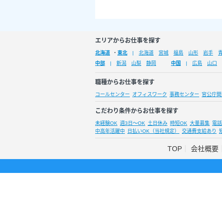
エリアからお仕事を探す
北海道
・
東北
北海道
宮城
福島
山形
岩手
中部
新潟
山梨
静岡
中国
広島
山口
職種からお仕事を探す
コールセンター
オフィスワーク
事務センター
官公庁関
こだわり条件からお仕事を探す
未経験OK
週3日～OK
土日休み
時短OK
大量募集
電話
中高年活躍中
日払いOK（当社規定）
交通費支給あり
TOP
会社概要