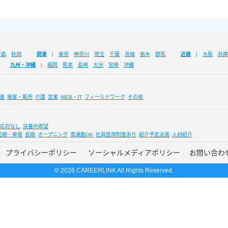
青森
秋田
関東
東京
神奈川
埼玉
千葉
茨城
栃木
群馬
近畿
大阪
兵庫
九州・沖縄
福岡
熊本
長崎
大分
宮崎
沖縄
連
接客・販売
介護
営業
WEB・IT
フィールドワーク
その他
応対なし
扶養内希望
短期・単発
長期
オープニング
車通勤OK
社員登用制度あり
紹介予定派遣
人材紹介
プライバシーポリシー
ソーシャルメディアポリシー
お問い合わ
© 2026 CAREERLINK All Rights Reserved.