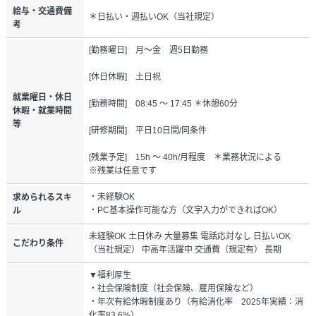
給与・交通費備
＊日払い・週払いOK（当社規定）
考
[勤務曜日] 月～金 週5日勤務
[休日休暇] 土日祝
就業曜日・休日
[勤務時間] 08:45 ～ 17:45 ＊休憩60分
休暇・就業時間
等
[研修期間] 平日10日間/同条件
[残業予定] 15h ～ 40h/月程度 ＊業務状況による
※残業は任意です
・未経験OK
求められるスキ
・PC基本操作可能な方（文字入力ができればOK）
ル
未経験OK 土日休み 大量募集 電話応対なし 日払いOK
こだわり条件
（当社規定） 中高年活躍中 交通費（規定有） 長期
▼福利厚生
・社会保険制度（社会保険、雇用保険など）
・年次有給休暇制度あり（有給消化率 2025年実績：消
化率83.6%）