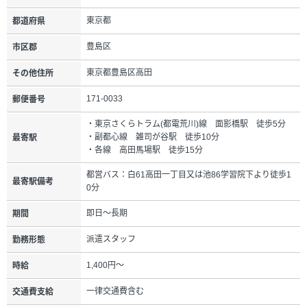
東京都
都道府県
豊島区
市区郡
東京都豊島区高田
その他住所
171-0033
郵便番号
・東京さくらトラム(都電荒川)線 面影橋駅 徒歩5分
・副都心線 雑司が谷駅 徒歩10分
最寄駅
・各線 高田馬場駅 徒歩15分
都営バス：白61高田一丁目又は池86学習院下より徒歩1
最寄駅備考
0分
即日～長期
期間
派遣スタッフ
勤務形態
1,400円～
時給
一律交通費含む
交通費支給