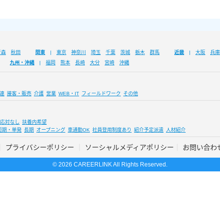
青森
秋田
関東
東京
神奈川
埼玉
千葉
茨城
栃木
群馬
近畿
大阪
兵庫
九州・沖縄
福岡
熊本
長崎
大分
宮崎
沖縄
連
接客・販売
介護
営業
WEB・IT
フィールドワーク
その他
応対なし
扶養内希望
短期・単発
長期
オープニング
車通勤OK
社員登用制度あり
紹介予定派遣
人材紹介
プライバシーポリシー
ソーシャルメディアポリシー
お問い合わ
© 2026 CAREERLINK All Rights Reserved.