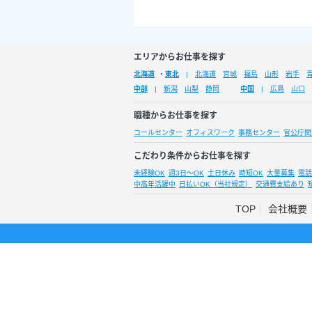
エリアからお仕事を探す
北海道
・
東北
北海道
宮城
福島
山形
岩手
中部
新潟
山梨
静岡
中国
広島
山口
職種からお仕事を探す
コールセンター
オフィスワーク
事務センター
官公庁関
こだわり条件からお仕事を探す
未経験OK
週3日～OK
土日休み
時短OK
大量募集
電話
中高年活躍中
日払いOK（当社規定）
交通費支給あり
TOP
会社概要