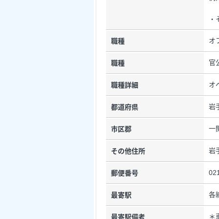
・
オ
職種
官
職種
オ
職種詳細
岩
都道府県
一
市区郡
岩
その他住所
02
郵便番号
各
最寄駅
＊
最寄駅備考