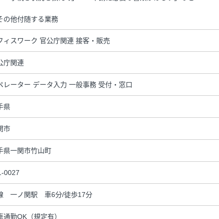
その他付随する業務
フィスワーク 官公庁関連 接客・販売
公庁関連
ペレーター データ入力 一般事務 受付・窓口
手県
関市
手県一関市竹山町
1-0027
線 一ノ関駅 車6分/徒歩17分
車通勤OK（規定有）