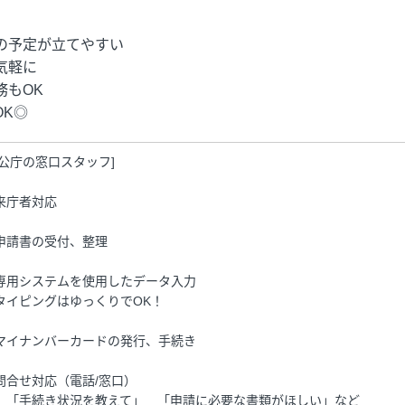
の予定が立てやすい
気軽に
もOK
K◎
官公庁の窓口スタッフ]
来庁者対応
申請書の受付、整理
専用システムを使用したデータ入力
タイピングはゆっくりでOK！
マイナンバーカードの発行、手続き
問合せ対応（電話/窓口）
）「手続き状況を教えて」 「申請に必要な書類がほしい」など