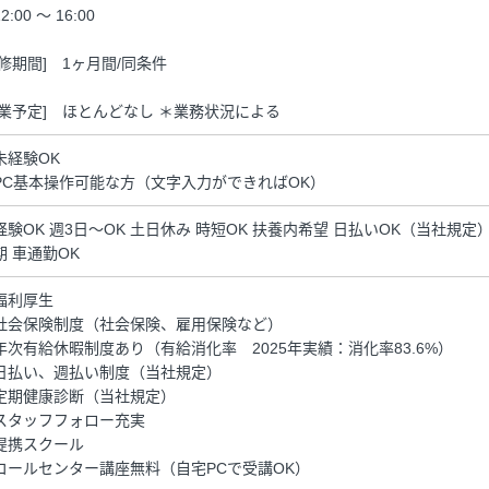
2:00 ～ 16:00
研修期間] 1ヶ月間/同条件
残業予定] ほとんどなし ＊業務状況による
未経験OK
PC基本操作可能な方（文字入力ができればOK）
経験OK 週3日～OK 土日休み 時短OK 扶養内希望 日払いOK（当社規
期 車通勤OK
福利厚生
社会保険制度（社会保険、雇用保険など）
年次有給休暇制度あり（有給消化率 2025年実績：消化率83.6%）
日払い、週払い制度（当社規定）
定期健康診断（当社規定）
スタッフフォロー充実
提携スクール
コールセンター講座無料（自宅PCで受講OK）