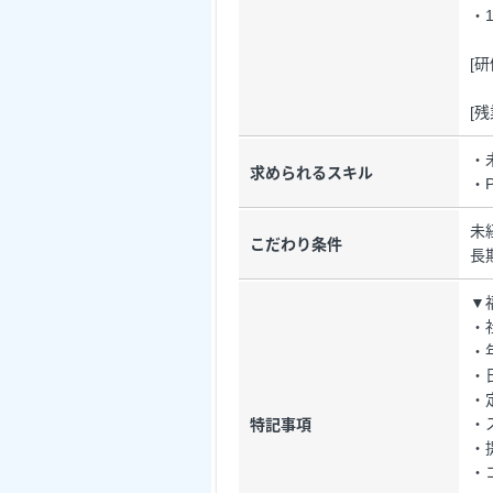
・1
[
[
・
求められるスキル
・
未
こだわり条件
長
▼
・
・
・
・
・
特記事項
・
・