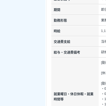
即
期間
業
勤務形態
1,
時給
当
交通費支給
研
給与・交通費備考
[
[
[
・0
・0
就業曜日・休日休暇・就業
・1
時間等
・1