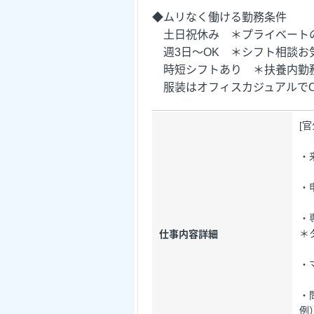
◆ムリなく働ける勤務条件
土日祝休み ＊プライベート
週3日～OK ＊シフト相談お
時短シフトあり ＊扶養内勤務
服装はオフィスカジュアルでO
[
・
・
・
＊
仕事内容詳細
・
・
例