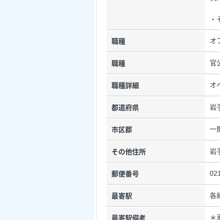
・
オ
職種
官
職種
オ
職種詳細
岩
都道府県
一
市区郡
岩
その他住所
02
郵便番号
各
最寄駅
＊
最寄駅備考