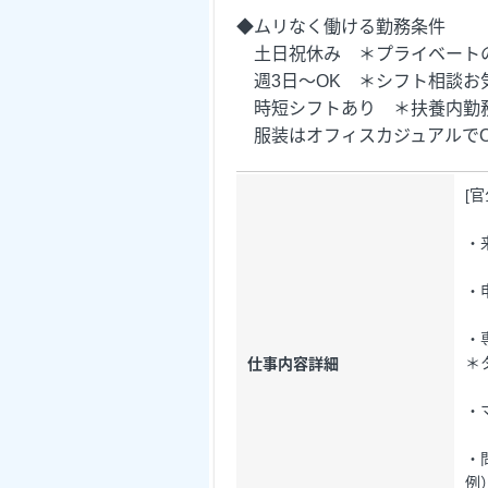
◆ムリなく働ける勤務条件
土日祝休み ＊プライベート
週3日～OK ＊シフト相談お
時短シフトあり ＊扶養内勤務
服装はオフィスカジュアルでO
[
・
・
・
＊
仕事内容詳細
・
・
例