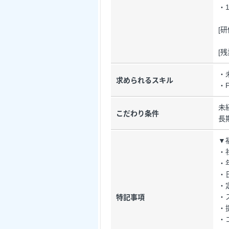
・1
[
[
・
求められるスキル
・
未
こだわり条件
長
▼
・
・
・
・
・
特記事項
・
・