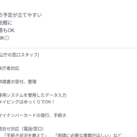
の予定が立てやすい
気軽に
もOK
K◎
官公庁の窓口スタッフ]
来庁者対応
申請書の受付、整理
専用システムを使用したデータ入力
タイピングはゆっくりでOK！
マイナンバーカードの発行、手続き
問合せ対応（電話/窓口）
）「手続き状況を教えて」 「申請に必要な書類がほしい」など