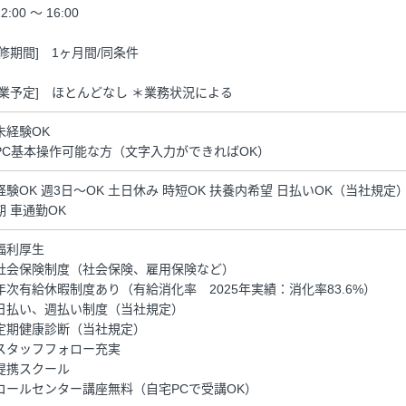
2:00 ～ 16:00
研修期間] 1ヶ月間/同条件
残業予定] ほとんどなし ＊業務状況による
未経験OK
PC基本操作可能な方（文字入力ができればOK）
経験OK 週3日～OK 土日休み 時短OK 扶養内希望 日払いOK（当社規
期 車通勤OK
福利厚生
社会保険制度（社会保険、雇用保険など）
年次有給休暇制度あり（有給消化率 2025年実績：消化率83.6%）
日払い、週払い制度（当社規定）
定期健康診断（当社規定）
スタッフフォロー充実
提携スクール
コールセンター講座無料（自宅PCで受講OK）