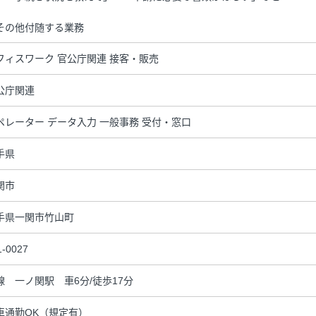
その他付随する業務
フィスワーク 官公庁関連 接客・販売
公庁関連
ペレーター データ入力 一般事務 受付・窓口
手県
関市
手県一関市竹山町
1-0027
線 一ノ関駅 車6分/徒歩17分
車通勤OK（規定有）