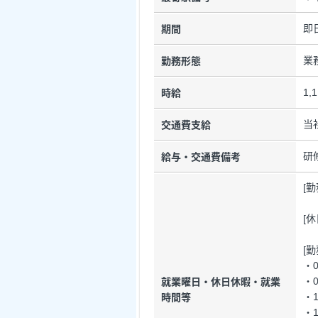
即
期間
業
勤務形態
1,
時給
当
交通費支給
研
給与・交通費備考
[
[
[
・0
・0
就業曜日・休日休暇・就業
・1
時間等
・1