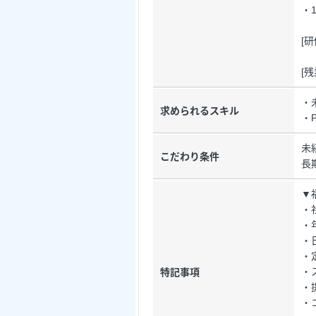
・1
[
[
・
求められるスキル
・
未
こだわり条件
長
▼
・
・
・
・
・
特記事項
・
・