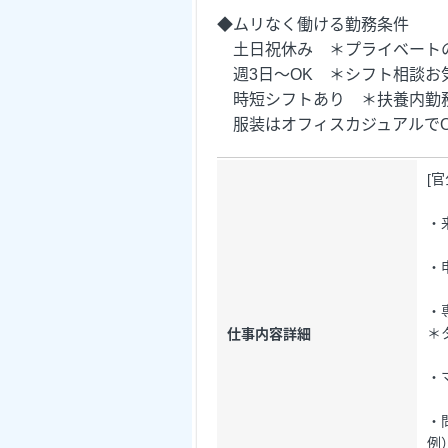
◆ムリなく働ける勤務条件
土日祝休み ＊プライベート
週3日～OK ＊シフト相談お
時短シフトあり ＊扶養内勤務
服装はオフィスカジュアルでO
[
・
・
・
＊
仕事内容詳細
・
・
例