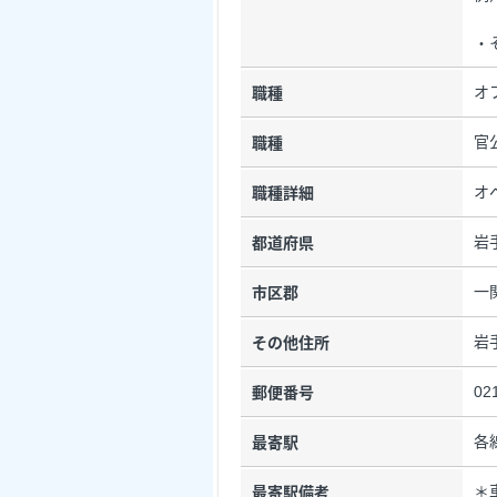
・
オ
職種
官
職種
オ
職種詳細
岩
都道府県
一
市区郡
岩
その他住所
02
郵便番号
各
最寄駅
＊
最寄駅備考