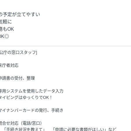
の予定が立てやすい
気軽に
もOK
K◎
官公庁の窓口スタッフ]
来庁者対応
申請書の受付、整理
専用システムを使用したデータ入力
タイピングはゆっくりでOK！
マイナンバーカードの発行、手続き
問合せ対応（電話/窓口）
）「手続き状況を教えて」 「申請に必要な書類がほしい」など