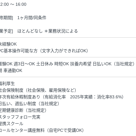
2:00 ～ 16:00
研修期間] 1ヶ月間/同条件
残業予定] ほとんどなし ＊業務状況による
未経験OK
PC基本操作可能な方（文字入力ができればOK）
経験OK 週3日～OK 土日休み 時短OK 扶養内希望 日払いOK（当社規
期 車通勤OK
福利厚生
社会保険制度（社会保険、雇用保険など）
年次有給休暇制度あり（有給消化率 2025年実績：消化率83.6%）
日払い、週払い制度（当社規定）
定期健康診断（当社規定）
スタッフフォロー充実
提携スクール
コールセンター講座無料（自宅PCで受講OK）