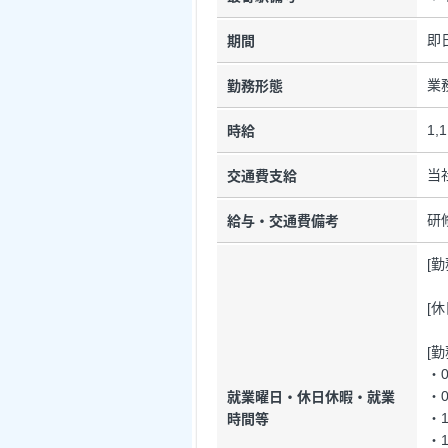
即
期間
業
勤務形態
1,
時給
当
交通費支給
研
給与・交通費備考
[
[
[
・0
・0
就業曜日・休日休暇・就業
・1
時間等
・1