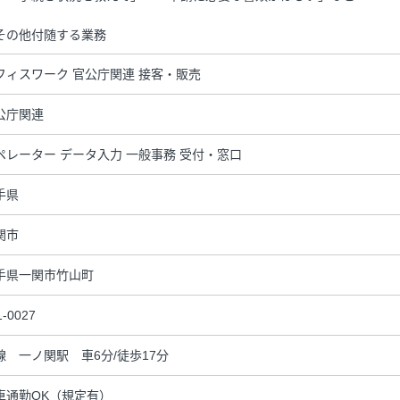
その他付随する業務
フィスワーク 官公庁関連 接客・販売
公庁関連
ペレーター データ入力 一般事務 受付・窓口
手県
関市
手県一関市竹山町
1-0027
線 一ノ関駅 車6分/徒歩17分
車通勤OK（規定有）