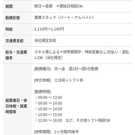
即日～長期 ＊開始日相談OK
期間
業務スタッフ（パート・アルバイト）
勤務形態
1,110円～1,140円
時給
当社規定支給
交通費支給
スキル等による＊研修期間中：時給変動なし/日払い・週払
給与・交通費
いOK（当社規定）
備考
[勤務曜日] 月～金 週3日～週5日勤務
[休日休暇] 土日祝＋シフト休
[勤務時間]
・09:00 ～ 13:00
就業曜日・休
・09:00 ～ 14:00
日休暇・就業
・10:00 ～ 14:00
時間等
・10:00 ～ 15:00
・12:00 ～ 16:00 など、その他シフト相談OK
[研修期間] 1ヶ月間/同条件