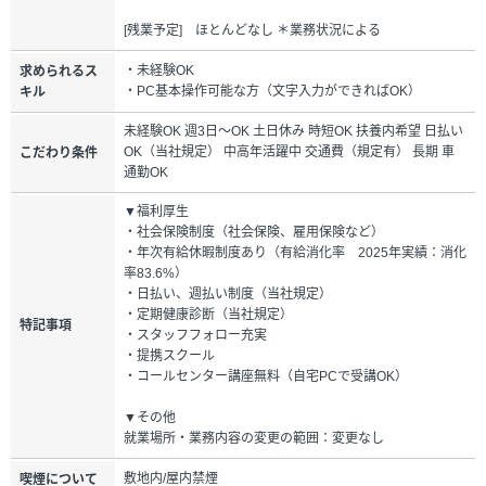
[残業予定] ほとんどなし ＊業務状況による
・未経験OK
求められるス
・PC基本操作可能な方（文字入力ができればOK）
キル
未経験OK 週3日～OK 土日休み 時短OK 扶養内希望 日払い
OK（当社規定） 中高年活躍中 交通費（規定有） 長期 車
こだわり条件
通勤OK
▼福利厚生
・社会保険制度（社会保険、雇用保険など）
・年次有給休暇制度あり（有給消化率 2025年実績：消化
率83.6%）
・日払い、週払い制度（当社規定）
・定期健康診断（当社規定）
特記事項
・スタッフフォロー充実
・提携スクール
・コールセンター講座無料（自宅PCで受講OK）
▼その他
就業場所・業務内容の変更の範囲：変更なし
敷地内/屋内禁煙
喫煙について