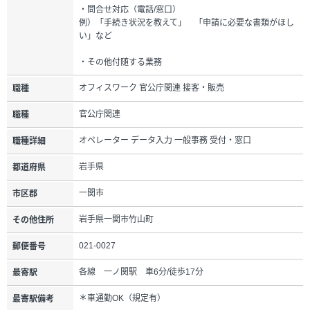
・問合せ対応（電話/窓口）
例）「手続き状況を教えて」 「申請に必要な書類がほし
い」など
・その他付随する業務
オフィスワーク 官公庁関連 接客・販売
職種
官公庁関連
職種
オペレーター データ入力 一般事務 受付・窓口
職種詳細
岩手県
都道府県
一関市
市区郡
岩手県一関市竹山町
その他住所
021-0027
郵便番号
各線 一ノ関駅 車6分/徒歩17分
最寄駅
＊車通勤OK（規定有）
最寄駅備考