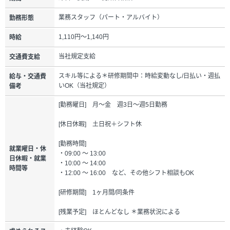
業務スタッフ（パート・アルバイト）
勤務形態
1,110円～1,140円
時給
当社規定支給
交通費支給
スキル等による＊研修期間中：時給変動なし/日払い・週払
給与・交通費
いOK（当社規定）
備考
[勤務曜日] 月～金 週3日～週5日勤務
[休日休暇] 土日祝＋シフト休
[勤務時間]
就業曜日・休
・09:00 ～ 13:00
日休暇・就業
・10:00 ～ 14:00
時間等
・12:00 ～ 16:00 など、その他シフト相談もOK
[研修期間] 1ヶ月間/同条件
[残業予定] ほとんどなし ＊業務状況による