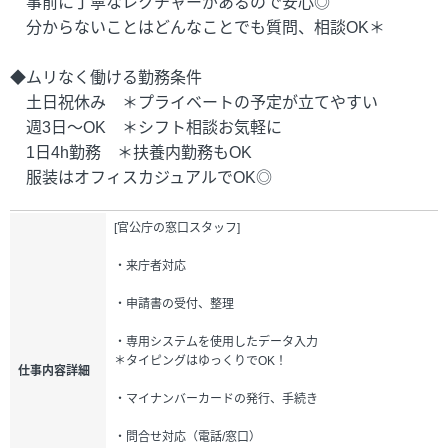
事前に丁寧なレクチャーがあるので安心◎
分からないことはどんなことでも質問、相談OK＊
◆ムリなく働ける勤務条件
土日祝休み ＊プライベートの予定が立てやすい
週3日～OK ＊シフト相談お気軽に
1日4h勤務 ＊扶養内勤務もOK
服装はオフィスカジュアルでOK◎
[官公庁の窓口スタッフ]
・来庁者対応
・申請書の受付、整理
・専用システムを使用したデータ入力
＊タイピングはゆっくりでOK！
仕事内容詳細
・マイナンバーカードの発行、手続き
・問合せ対応（電話/窓口）