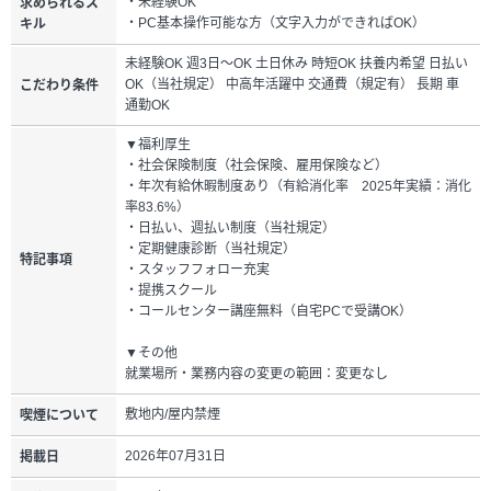
・未経験OK
求められるス
・PC基本操作可能な方（文字入力ができればOK）
キル
未経験OK 週3日～OK 土日休み 時短OK 扶養内希望 日払い
OK（当社規定） 中高年活躍中 交通費（規定有） 長期 車
こだわり条件
通勤OK
▼福利厚生
・社会保険制度（社会保険、雇用保険など）
・年次有給休暇制度あり（有給消化率 2025年実績：消化
率83.6%）
・日払い、週払い制度（当社規定）
・定期健康診断（当社規定）
特記事項
・スタッフフォロー充実
・提携スクール
・コールセンター講座無料（自宅PCで受講OK）
▼その他
就業場所・業務内容の変更の範囲：変更なし
敷地内/屋内禁煙
喫煙について
2026年07月31日
掲載日