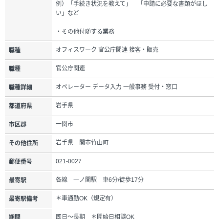
例）「手続き状況を教えて」 「申請に必要な書類がほし
い」など
・その他付随する業務
オフィスワーク 官公庁関連 接客・販売
職種
官公庁関連
職種
オペレーター データ入力 一般事務 受付・窓口
職種詳細
岩手県
都道府県
一関市
市区郡
岩手県一関市竹山町
その他住所
021-0027
郵便番号
各線 一ノ関駅 車6分/徒歩17分
最寄駅
＊車通勤OK（規定有）
最寄駅備考
即日～長期 ＊開始日相談OK
期間