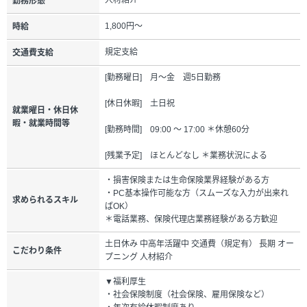
人材紹介
勤務形態
1,800円～
時給
規定支給
交通費支給
[勤務曜日] 月～金 週5日勤務
[休日休暇] 土日祝
就業曜日・休日休
暇・就業時間等
[勤務時間] 09:00 ～ 17:00 ＊休憩60分
[残業予定] ほとんどなし ＊業務状況による
・損害保険または生命保険業界経験がある方
・PC基本操作可能な方（スムーズな入力が出来れ
求められるスキル
ばOK）
＊電話業務、保険代理店業務経験がある方歓迎
土日休み 中高年活躍中 交通費（規定有） 長期 オー
こだわり条件
プニング 人材紹介
▼福利厚生
・社会保険制度（社会保険、雇用保険など）