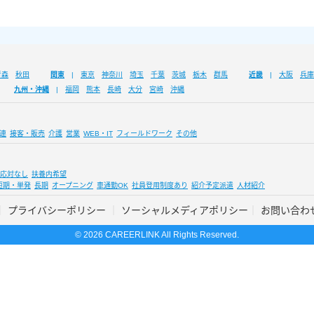
青森
秋田
関東
東京
神奈川
埼玉
千葉
茨城
栃木
群馬
近畿
大阪
兵庫
九州・沖縄
福岡
熊本
長崎
大分
宮崎
沖縄
連
接客・販売
介護
営業
WEB・IT
フィールドワーク
その他
応対なし
扶養内希望
短期・単発
長期
オープニング
車通勤OK
社員登用制度あり
紹介予定派遣
人材紹介
プライバシーポリシー
ソーシャルメディアポリシー
お問い合わ
© 2026 CAREERLINK All Rights Reserved.