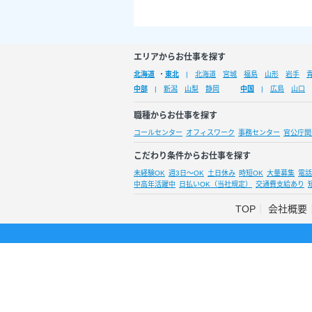
エリアからお仕事を探す
北海道
・
東北
北海道
宮城
福島
山形
岩手
中部
新潟
山梨
静岡
中国
広島
山口
職種からお仕事を探す
コールセンター
オフィスワーク
事務センター
官公庁関
こだわり条件からお仕事を探す
未経験OK
週3日～OK
土日休み
時短OK
大量募集
電話
中高年活躍中
日払いOK（当社規定）
交通費支給あり
TOP
会社概要