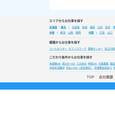
エリアからお仕事を探す
北海道
・
東北
北海道
宮城
福島
山形
岩手
中部
新潟
山梨
静岡
中国
広島
山口
職種からお仕事を探す
コールセンター
オフィスワーク
事務センター
官公庁関
こだわり条件からお仕事を探す
未経験OK
週3日～OK
土日休み
時短OK
大量募集
電話
中高年活躍中
日払いOK（当社規定）
交通費支給あり
TOP
会社概要