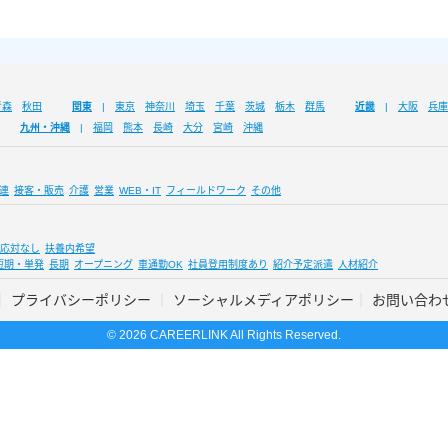
青森
秋田
関東
東京
神奈川
埼玉
千葉
茨城
栃木
群馬
近畿
大阪
兵庫
九州・沖縄
福岡
熊本
長崎
大分
宮崎
沖縄
連
接客・販売
介護
営業
WEB・IT
フィールドワーク
その他
応対なし
扶養内希望
短期・単発
長期
オープニング
車通勤OK
社員登用制度あり
紹介予定派遣
人材紹介
プライバシーポリシー
ソーシャルメディアポリシー
お問い合わ
© 2026 CAREERLINK All Rights Reserved.