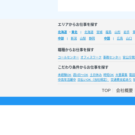
エリアからお仕事を探す
北海道
・
東北
北海道
宮城
福島
山形
岩手
中部
新潟
山梨
静岡
中国
広島
山口
職種からお仕事を探す
コールセンター
オフィスワーク
事務センター
官公庁関
こだわり条件からお仕事を探す
未経験OK
週3日～OK
土日休み
時短OK
大量募集
電話
中高年活躍中
日払いOK（当社規定）
交通費支給あり
TOP
会社概要