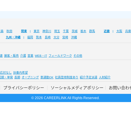
青森
秋田
関東
東京
神奈川
埼玉
千葉
茨城
栃木
群馬
近畿
大阪
兵庫
九州・沖縄
福岡
熊本
長崎
大分
宮崎
沖縄
連
接客・販売
介護
営業
WEB・IT
フィールドワーク
その他
応対なし
扶養内希望
短期・単発
長期
オープニング
車通勤OK
社員登用制度あり
紹介予定派遣
人材紹介
プライバシーポリシー
ソーシャルメディアポリシー
お問い合わ
© 2026 CAREERLINK All Rights Reserved.