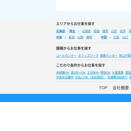
エリアからお仕事を探す
北海道
・
東北
北海道
宮城
福島
山形
岩手
中部
新潟
山梨
静岡
中国
広島
山口
職種からお仕事を探す
コールセンター
オフィスワーク
事務センター
官公庁関
こだわり条件からお仕事を探す
未経験OK
週3日～OK
土日休み
時短OK
大量募集
電話
中高年活躍中
日払いOK（当社規定）
交通費支給あり
TOP
会社概要