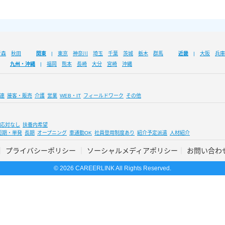
青森
秋田
関東
東京
神奈川
埼玉
千葉
茨城
栃木
群馬
近畿
大阪
兵庫
九州・沖縄
福岡
熊本
長崎
大分
宮崎
沖縄
連
接客・販売
介護
営業
WEB・IT
フィールドワーク
その他
応対なし
扶養内希望
短期・単発
長期
オープニング
車通勤OK
社員登用制度あり
紹介予定派遣
人材紹介
プライバシーポリシー
ソーシャルメディアポリシー
お問い合わ
© 2026 CAREERLINK All Rights Reserved.