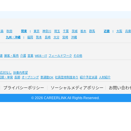
青森
秋田
関東
東京
神奈川
埼玉
千葉
茨城
栃木
群馬
近畿
大阪
兵庫
九州・沖縄
福岡
熊本
長崎
大分
宮崎
沖縄
連
接客・販売
介護
営業
WEB・IT
フィールドワーク
その他
応対なし
扶養内希望
短期・単発
長期
オープニング
車通勤OK
社員登用制度あり
紹介予定派遣
人材紹介
プライバシーポリシー
ソーシャルメディアポリシー
お問い合わ
© 2026 CAREERLINK All Rights Reserved.