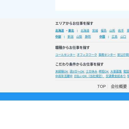
エリアからお仕事を探す
北海道
・
東北
北海道
宮城
福島
山形
岩手
中部
新潟
山梨
静岡
中国
広島
山口
職種からお仕事を探す
コールセンター
オフィスワーク
事務センター
官公庁関
こだわり条件からお仕事を探す
未経験OK
週3日～OK
土日休み
時短OK
大量募集
電話
中高年活躍中
日払いOK（当社規定）
交通費支給あり
TOP
会社概要