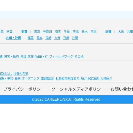
青森
秋田
関東
東京
神奈川
埼玉
千葉
茨城
栃木
群馬
近畿
大阪
兵庫
九州・沖縄
福岡
熊本
長崎
大分
宮崎
沖縄
連
接客・販売
介護
営業
WEB・IT
フィールドワーク
その他
応対なし
扶養内希望
短期・単発
長期
オープニング
車通勤OK
社員登用制度あり
紹介予定派遣
人材紹介
プライバシーポリシー
ソーシャルメディアポリシー
お問い合わ
© 2026 CAREERLINK All Rights Reserved.