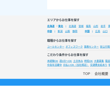
エリアからお仕事を探す
北海道
・
東北
北海道
宮城
福島
山形
岩手
中部
新潟
山梨
静岡
中国
広島
山口
職種からお仕事を探す
コールセンター
オフィスワーク
事務センター
官公庁関
こだわり条件からお仕事を探す
未経験OK
週3日～OK
土日休み
時短OK
大量募集
電話
中高年活躍中
日払いOK（当社規定）
交通費支給あり
TOP
会社概要