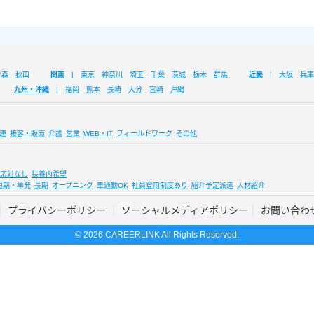
青森
秋田
関東
東京
神奈川
埼玉
千葉
茨城
栃木
群馬
近畿
大阪
兵庫
九州・沖縄
福岡
熊本
長崎
大分
宮崎
沖縄
連
接客・販売
介護
営業
WEB・IT
フィールドワーク
その他
応対なし
扶養内希望
短期・単発
長期
オープニング
車通勤OK
社員登用制度あり
紹介予定派遣
人材紹介
プライバシーポリシー
ソーシャルメディアポリシー
お問い合わ
© 2026 CAREERLINK All Rights Reserved.