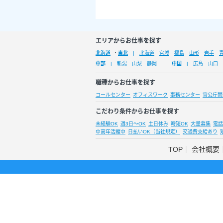
エリアからお仕事を探す
北海道
・
東北
北海道
宮城
福島
山形
岩手
中部
新潟
山梨
静岡
中国
広島
山口
職種からお仕事を探す
コールセンター
オフィスワーク
事務センター
官公庁関
こだわり条件からお仕事を探す
未経験OK
週3日～OK
土日休み
時短OK
大量募集
電話
中高年活躍中
日払いOK（当社規定）
交通費支給あり
TOP
会社概要