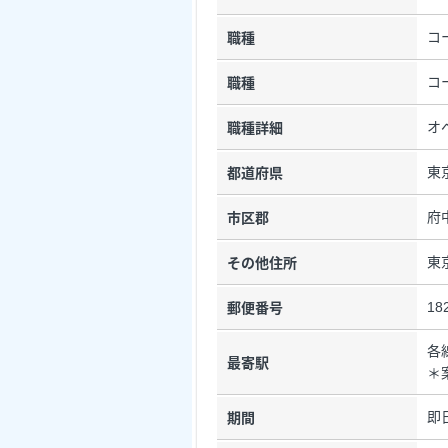
コ
職種
コ
職種
オ
職種詳細
東
都道府県
府
市区郡
東
その他住所
18
郵便番号
各
最寄駅
＊
即
期間