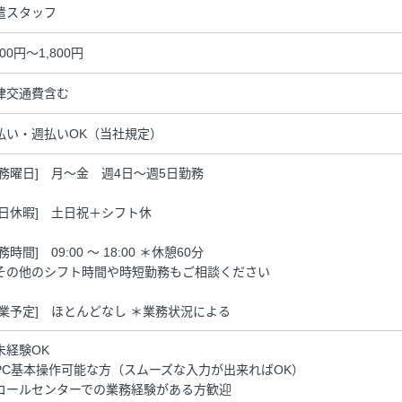
遣スタッフ
700円～1,800円
律交通費含む
払い・週払いOK（当社規定）
勤務曜日] 月～金 週4日～週5日勤務
休日休暇] 土日祝＋シフト休
務時間] 09:00 ～ 18:00 ＊休憩60分
その他のシフト時間や時短勤務もご相談ください
残業予定] ほとんどなし ＊業務状況による
未経験OK
PC基本操作可能な方（スムーズな入力が出来ればOK）
コールセンターでの業務経験がある方歓迎