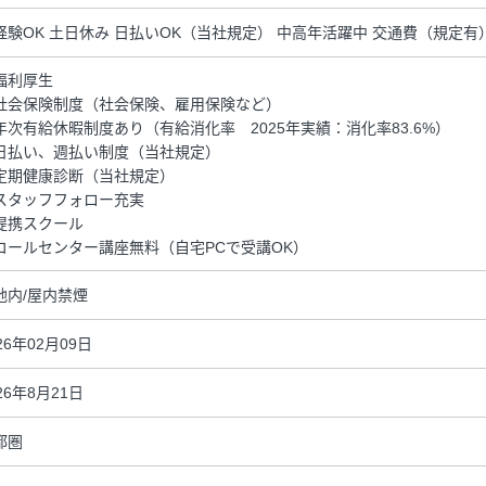
経験OK 土日休み 日払いOK（当社規定） 中高年活躍中 交通費（規定有
福利厚生
社会保険制度（社会保険、雇用保険など）
年次有給休暇制度あり（有給消化率 2025年実績：消化率83.6%）
日払い、週払い制度（当社規定）
定期健康診断（当社規定）
スタッフフォロー充実
提携スクール
コールセンター講座無料（自宅PCで受講OK）
地内/屋内禁煙
26年02月09日
26年8月21日
都圏