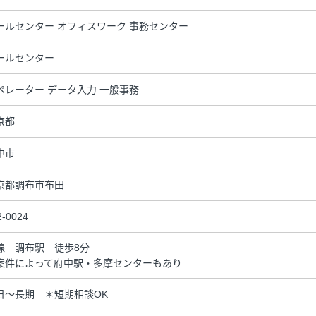
ールセンター オフィスワーク 事務センター
ールセンター
ペレーター データ入力 一般事務
京都
中市
京都調布市布田
2-0024
線 調布駅 徒歩8分
案件によって府中駅・多摩センターもあり
日～長期 ＊短期相談OK