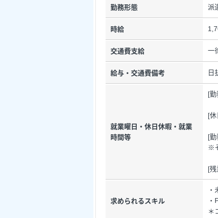
派
勤務形態
1,
時給
一
交通費支給
日
給与・交通費備考
[
[
就業曜日・休日休暇・就業
[勤
時間等
※
[
・
・
求められるスキル
＊