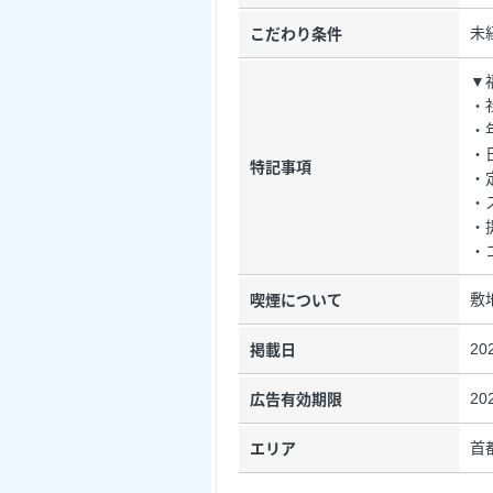
未
こだわり条件
▼
・
・
・
特記事項
・
・
・
・
敷
喫煙について
20
掲載日
20
広告有効期限
首
エリア