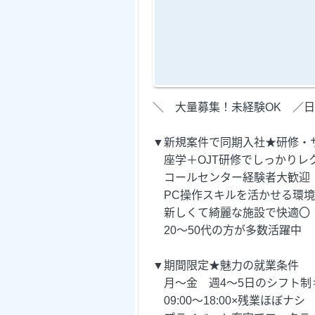
＼ 大量募集！未経験OK ／日
▼新規案件で同期入社★研修・
座学＋OJT研修でしっかりレ
コールセンター経験者大歓迎
PC操作スキルを活かせる環境
新しくて綺麗な施設で快適〇
20～50代の方が多数活躍中
▼期間限定★魅力の就業条件
月～金 週4～5日のシフ
09:00～18:00×残業ほぼナシ