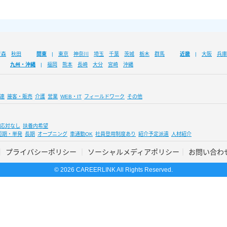
青森
秋田
関東
東京
神奈川
埼玉
千葉
茨城
栃木
群馬
近畿
大阪
兵庫
九州・沖縄
福岡
熊本
長崎
大分
宮崎
沖縄
連
接客・販売
介護
営業
WEB・IT
フィールドワーク
その他
応対なし
扶養内希望
短期・単発
長期
オープニング
車通勤OK
社員登用制度あり
紹介予定派遣
人材紹介
プライバシーポリシー
ソーシャルメディアポリシー
お問い合わ
© 2026 CAREERLINK All Rights Reserved.