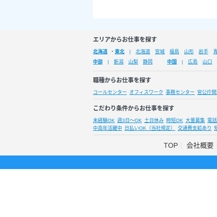
エリアからお仕事を探す
北海道
・
東北
北海道
宮城
福島
山形
岩手
中部
新潟
山梨
静岡
中国
広島
山口
職種からお仕事を探す
コールセンター
オフィスワーク
事務センター
官公庁関
こだわり条件からお仕事を探す
未経験OK
週3日～OK
土日休み
時短OK
大量募集
電話
中高年活躍中
日払いOK（当社規定）
交通費支給あり
TOP
会社概要