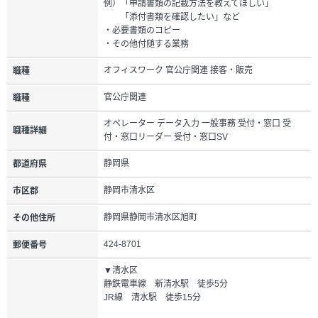
例）「申請書類の記載方法を教えてほしい」
「添付書類を確認したい」など
・必要書類のコピー
・その他付随する業務
オフィスワーク 官公庁関連 接客・販売
職種
官公庁関連
職種
オペレーター データ入力 一般事務 受付・窓口 受
職種詳細
付・窓口リーダー 受付・窓口SV
静岡県
都道府県
静岡市清水区
市区郡
静岡県静岡市清水区旭町
その他住所
424-8701
郵便番号
▼清水区
静鉄電車線 新清水駅 徒歩5分
JR線 清水駅 徒歩15分