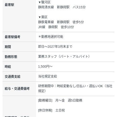
▼駿河区
最寄駅
静岡清水線 新静岡駅 バス15分
▼葵区
静鉄電車線 新静岡駅 徒歩5分
JR線 静岡駅 徒歩10分
＊勤務地選択可能
最寄駅備考
即日～2027年3月末まで
期間
業務スタッフ（パート・アルバイト）
勤務形態
1,500円～
時給
当社規定支給
交通費支給
研修期間中：時給変動なし/日払い・週払いOK（当社
給与・交通費備考
規定）
[勤務曜日] 月～金 週5日勤務
[休日休暇] 土日祝