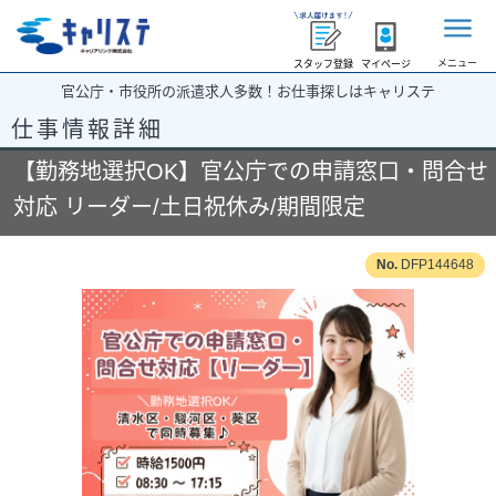
メニュー
スタッフ登録
マイページ
官公庁・市役所の派遣求人多数！お仕事探しはキャリステ
仕事情報詳細
【勤務地選択OK】官公庁での申請窓口・問合せ
対応 リーダー/土日祝休み/期間限定
DFP144648