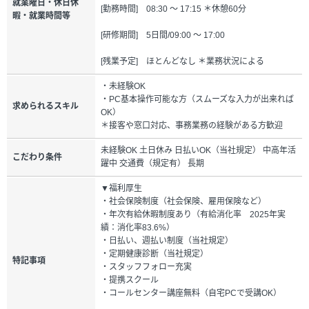
就業曜日・休日休
[勤務時間] 08:30 ～ 17:15 ＊休憩60分
暇・就業時間等
[研修期間] 5日間/09:00 ～ 17:00
[残業予定] ほとんどなし ＊業務状況による
・未経験OK
・PC基本操作可能な方（スムーズな入力が出来れば
求められるスキル
OK）
＊接客や窓口対応、事務業務の経験がある方歓迎
未経験OK 土日休み 日払いOK（当社規定） 中高年活
こだわり条件
躍中 交通費（規定有） 長期
▼福利厚生
・社会保険制度（社会保険、雇用保険など）
・年次有給休暇制度あり（有給消化率 2025年実
績：消化率83.6%）
・日払い、週払い制度（当社規定）
・定期健康診断（当社規定）
特記事項
・スタッフフォロー充実
・提携スクール
・コールセンター講座無料（自宅PCで受講OK）