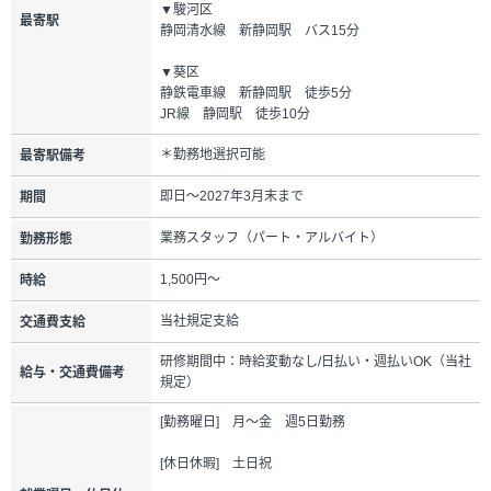
▼駿河区
最寄駅
静岡清水線 新静岡駅 バス15分
▼葵区
静鉄電車線 新静岡駅 徒歩5分
JR線 静岡駅 徒歩10分
＊勤務地選択可能
最寄駅備考
即日～2027年3月末まで
期間
業務スタッフ（パート・アルバイト）
勤務形態
1,500円～
時給
当社規定支給
交通費支給
研修期間中：時給変動なし/日払い・週払いOK（当社
給与・交通費備考
規定）
[勤務曜日] 月～金 週5日勤務
[休日休暇] 土日祝