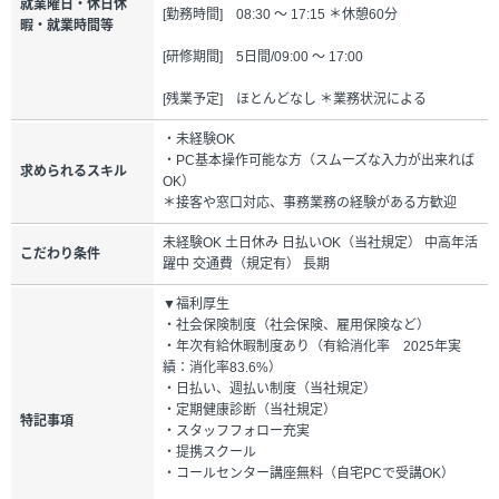
就業曜日・休日休
[勤務時間] 08:30 ～ 17:15 ＊休憩60分
暇・就業時間等
[研修期間] 5日間/09:00 ～ 17:00
[残業予定] ほとんどなし ＊業務状況による
・未経験OK
・PC基本操作可能な方（スムーズな入力が出来れば
求められるスキル
OK）
＊接客や窓口対応、事務業務の経験がある方歓迎
未経験OK 土日休み 日払いOK（当社規定） 中高年活
こだわり条件
躍中 交通費（規定有） 長期
▼福利厚生
・社会保険制度（社会保険、雇用保険など）
・年次有給休暇制度あり（有給消化率 2025年実
績：消化率83.6%）
・日払い、週払い制度（当社規定）
・定期健康診断（当社規定）
特記事項
・スタッフフォロー充実
・提携スクール
・コールセンター講座無料（自宅PCで受講OK）