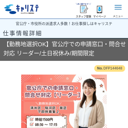
メニュー
スタッフ登録
マイページ
官公庁・市役所の派遣求人多数！お仕事探しはキャリステ
仕事情報詳細
【勤務地選択OK】官公庁での申請窓口・問合せ
対応 リーダー/土日祝休み/期間限定
DFP144648