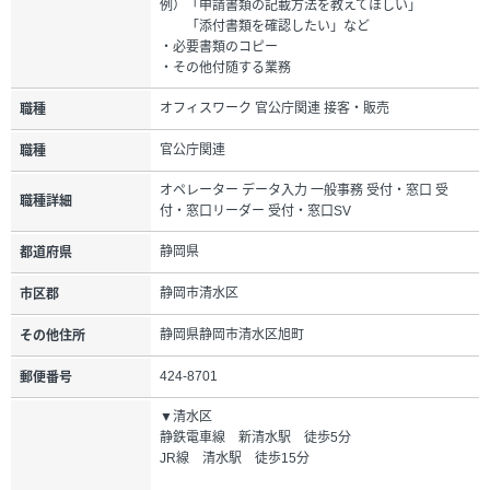
例）「申請書類の記載方法を教えてほしい」
「添付書類を確認したい」など
・必要書類のコピー
・その他付随する業務
オフィスワーク 官公庁関連 接客・販売
職種
官公庁関連
職種
オペレーター データ入力 一般事務 受付・窓口 受
職種詳細
付・窓口リーダー 受付・窓口SV
静岡県
都道府県
静岡市清水区
市区郡
静岡県静岡市清水区旭町
その他住所
424-8701
郵便番号
▼清水区
静鉄電車線 新清水駅 徒歩5分
JR線 清水駅 徒歩15分