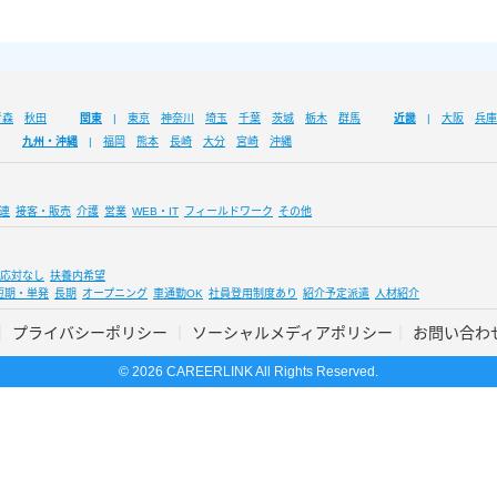
青森
秋田
関東
東京
神奈川
埼玉
千葉
茨城
栃木
群馬
近畿
大阪
兵庫
九州・沖縄
福岡
熊本
長崎
大分
宮崎
沖縄
連
接客・販売
介護
営業
WEB・IT
フィールドワーク
その他
応対なし
扶養内希望
短期・単発
長期
オープニング
車通勤OK
社員登用制度あり
紹介予定派遣
人材紹介
プライバシーポリシー
ソーシャルメディアポリシー
お問い合わ
© 2026 CAREERLINK All Rights Reserved.