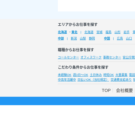
エリアからお仕事を探す
北海道
・
東北
北海道
宮城
福島
山形
岩手
中部
新潟
山梨
静岡
中国
広島
山口
職種からお仕事を探す
コールセンター
オフィスワーク
事務センター
官公庁関
こだわり条件からお仕事を探す
未経験OK
週3日～OK
土日休み
時短OK
大量募集
電話
中高年活躍中
日払いOK（当社規定）
交通費支給あり
TOP
会社概要