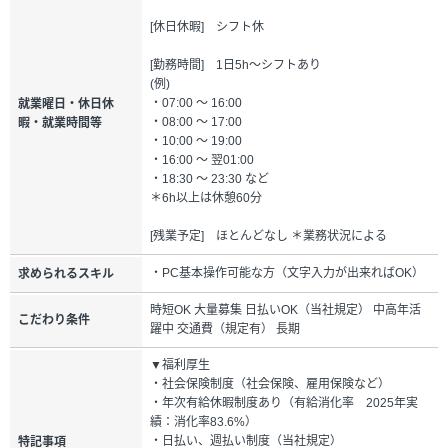
[休日休暇] シフト休
[勤務時間] 1日5h～シフトあり
(例)
・07:00 ～ 16:00
就業曜日・休日休
・08:00 ～ 17:00
暇・就業時間等
・10:00 ～ 19:00
・16:00 ～ 翌01:00
・18:30 ～ 23:30 など
＊6h以上は休憩60分
[残業予定] ほとんどなし ＊業務状況による
・PC基本操作可能な方（文字入力が出来ればOK）
求められるスキル
時短OK 大量募集 日払いOK（当社規定） 中高年活
こだわり条件
躍中 交通費（規定有） 長期
▼福利厚生
・社会保険制度（社会保険、雇用保険など）
・年次有給休暇制度あり（有給消化率 2025年実
績：消化率83.6%）
・日払い、週払い制度（当社規定）
特記事項