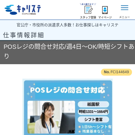
メニュー
スタッフ登録
マイページ
官公庁・市役所の派遣求人多数！お仕事探しはキャリステ
仕事情報詳細
POSレジの問合せ対応/週4日～OK/時短シフトあ
り
FCI144649