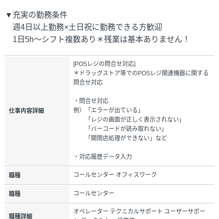
▼充実の勤務条件
週4日以上勤務×土日祝に勤務できる方歓迎
1日5h～シフト複数あり＊残業は基本ありません！
[POSレジの問合せ対応]
＊ドラッグストア等でのPOSレジ関連機器に関する
問合せ対応
・問合せ対応
例）「エラーが出ている」
仕事内容詳細
「レジの画面が正しく表示されない」
「バーコードが読み取れない」
「開閉店処理ができない」など
・対応履歴データ入力
コールセンター オフィスワーク
職種
コールセンター
職種
オペレーター テクニカルサポート ユーザーサポー
職種詳細