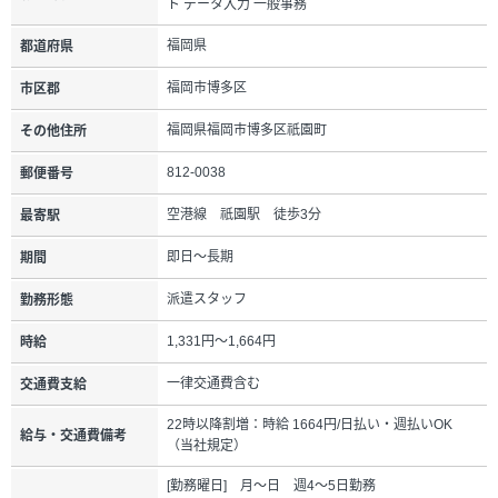
ト データ入力 一般事務
福岡県
都道府県
福岡市博多区
市区郡
福岡県福岡市博多区祇園町
その他住所
812-0038
郵便番号
空港線 祇園駅 徒歩3分
最寄駅
即日～長期
期間
派遣スタッフ
勤務形態
1,331円～1,664円
時給
一律交通費含む
交通費支給
22時以降割増：時給 1664円/日払い・週払いOK
給与・交通費備考
（当社規定）
[勤務曜日] 月～日 週4～5日勤務