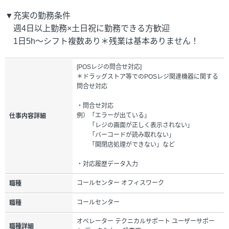
▼充実の勤務条件
週4日以上勤務×土日祝に勤務できる方歓迎
1日5h～シフト複数あり＊残業は基本ありません！
[POSレジの問合せ対応]
＊ドラッグストア等でのPOSレジ関連機器に関する
問合せ対応
・問合せ対応
例）「エラーが出ている」
仕事内容詳細
「レジの画面が正しく表示されない」
「バーコードが読み取れない」
「開閉店処理ができない」など
・対応履歴データ入力
コールセンター オフィスワーク
職種
コールセンター
職種
オペレーター テクニカルサポート ユーザーサポー
職種詳細