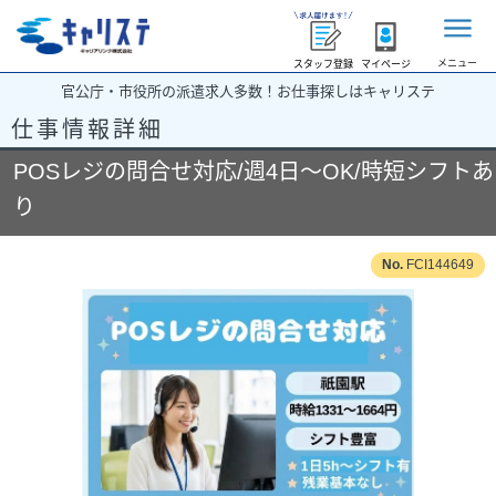
メニュー
スタッフ登録
マイページ
官公庁・市役所の派遣求人多数！お仕事探しはキャリステ
仕事情報詳細
POSレジの問合せ対応/週4日～OK/時短シフトあ
り
FCI144649