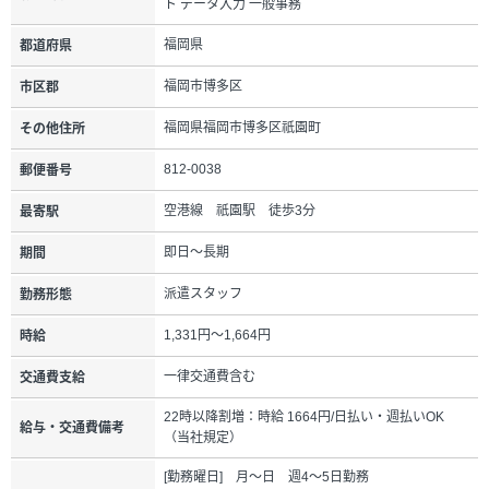
ト データ入力 一般事務
福岡県
都道府県
福岡市博多区
市区郡
福岡県福岡市博多区祇園町
その他住所
812-0038
郵便番号
空港線 祇園駅 徒歩3分
最寄駅
即日～長期
期間
派遣スタッフ
勤務形態
1,331円～1,664円
時給
一律交通費含む
交通費支給
22時以降割増：時給 1664円/日払い・週払いOK
給与・交通費備考
（当社規定）
[勤務曜日] 月～日 週4～5日勤務