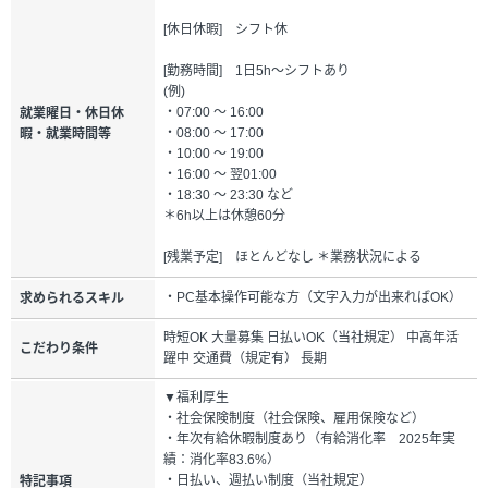
[休日休暇] シフト休
[勤務時間] 1日5h～シフトあり
(例)
・07:00 ～ 16:00
就業曜日・休日休
・08:00 ～ 17:00
暇・就業時間等
・10:00 ～ 19:00
・16:00 ～ 翌01:00
・18:30 ～ 23:30 など
＊6h以上は休憩60分
[残業予定] ほとんどなし ＊業務状況による
・PC基本操作可能な方（文字入力が出来ればOK）
求められるスキル
時短OK 大量募集 日払いOK（当社規定） 中高年活
こだわり条件
躍中 交通費（規定有） 長期
▼福利厚生
・社会保険制度（社会保険、雇用保険など）
・年次有給休暇制度あり（有給消化率 2025年実
績：消化率83.6%）
・日払い、週払い制度（当社規定）
特記事項