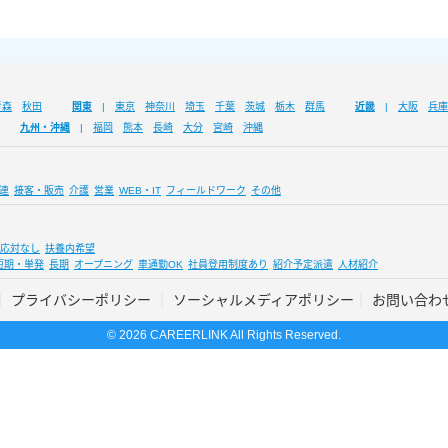
青森
秋田
関東
東京
神奈川
埼玉
千葉
茨城
栃木
群馬
近畿
大阪
兵庫
九州・沖縄
福岡
熊本
長崎
大分
宮崎
沖縄
連
接客・販売
介護
営業
WEB・IT
フィールドワーク
その他
応対なし
扶養内希望
短期・単発
長期
オープニング
車通勤OK
社員登用制度あり
紹介予定派遣
人材紹介
プライバシーポリシー
ソーシャルメディアポリシー
お問い合わ
© 2026 CAREERLINK All Rights Reserved.