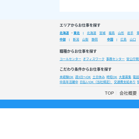
エリアからお仕事を探す
北海道
・
東北
北海道
宮城
福島
山形
岩手
中部
新潟
山梨
静岡
中国
広島
山口
職種からお仕事を探す
コールセンター
オフィスワーク
事務センター
官公庁関
こだわり条件からお仕事を探す
未経験OK
週3日～OK
土日休み
時短OK
大量募集
電話
中高年活躍中
日払いOK（当社規定）
交通費支給あり
TOP
会社概要