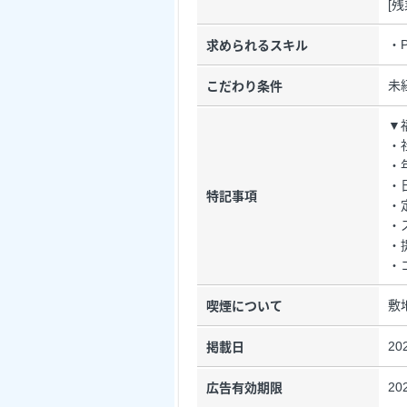
[
・
求められるスキル
未
こだわり条件
▼
・
・
・
特記事項
・
・
・
・
敷
喫煙について
20
掲載日
20
広告有効期限