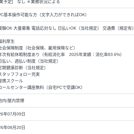
残業予定] なし ＊業務状況による
PC基本操作可能な方（文字入力ができればOK）
経験OK 大量募集 電話応対なし 日払いOK（当社規定） 交通費（規定有
福利厚生
社会保険制度（社会保険、雇用保険など）
年次有給休暇制度あり（有給消化率 2025年実績：消化率83.6%）
日払い、週払い制度（当社規定）
定期健康診断（当社規定）
スタッフフォロー充実
提携スクール
コールセンター講座無料（自宅PCで受講OK）
地内/屋内禁煙
26年07月09日
26年08月20日