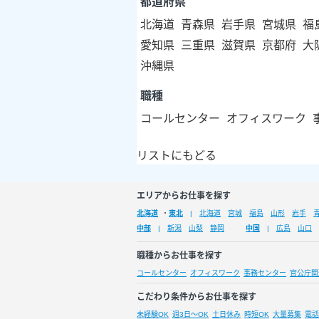
都道府県
北海道
青森県
岩手県
宮城県
福
愛知県
三重県
滋賀県
京都府
大
沖縄県
職種
コールセンター
オフィスワーク
リストにもどる
エリアからお仕事を探す
北海道
・
東北
北海道
宮城
福島
山形
岩手
中部
新潟
山梨
静岡
中国
広島
山口
職種からお仕事を探す
コールセンター
オフィスワーク
事務センター
官公庁関
こだわり条件からお仕事を探す
未経験OK
週3日～OK
土日休み
時短OK
大量募集
電話