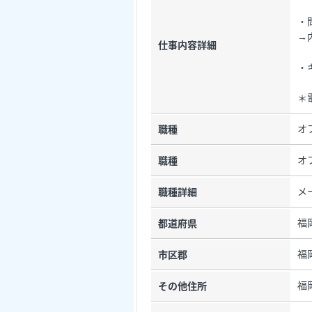
・
→
仕事内容詳細
・
＊
オ
職種
オ
職種
メ
職種詳細
福
都道府県
福
市区郡
福
その他住所