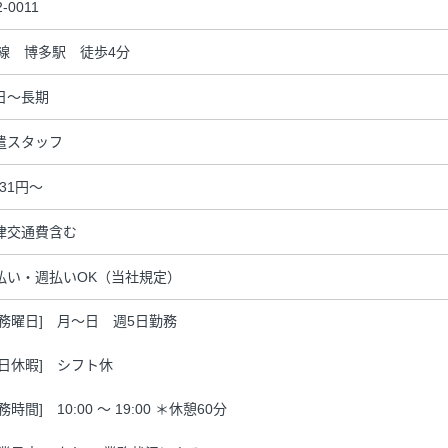
2-0011
R線 博多駅 徒歩4分
日～長期
遣スタッフ
331円～
律交通費含む
払い・週払いOK（当社規定）
勤務曜日] 月～日 週5日勤務
休日休暇] シフト休
務時間] 10:00 ～ 19:00 ＊休憩60分