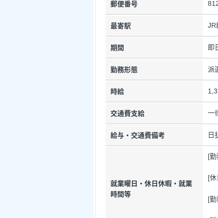
81
郵便番号
J
最寄駅
即
期間
派
勤務形態
1,
時給
一
交通費支給
日
給与・交通費備考
[
[
就業曜日・休日休暇・就業
時間等
[勤