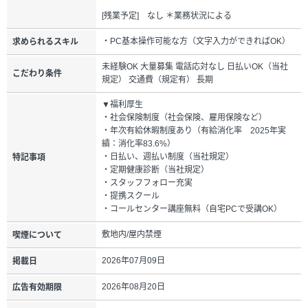
[残業予定] なし ＊業務状況による
・PC基本操作可能な方（文字入力ができればOK）
求められるスキル
未経験OK 大量募集 電話応対なし 日払いOK（当社
こだわり条件
規定） 交通費（規定有） 長期
▼福利厚生
・社会保険制度（社会保険、雇用保険など）
・年次有給休暇制度あり（有給消化率 2025年実
績：消化率83.6%）
・日払い、週払い制度（当社規定）
特記事項
・定期健康診断（当社規定）
・スタッフフォロー充実
・提携スクール
・コールセンター講座無料（自宅PCで受講OK）
敷地内/屋内禁煙
喫煙について
2026年07月09日
掲載日
2026年08月20日
広告有効期限