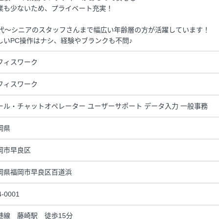
業も少ないため、プライベート充実！
0代～シニアのスタッフさんまで幅広い年齢層の方が活躍しています！
しいPC操作はナシ、経験やブランクも不問♪
フィスワーク
フィスワーク
ール・チャットオペレーター ユーザーサポート データ入力 一般事務
岡県
岡市早良区
岡県福岡市早良区百道浜
4-0001
港線 藤崎駅 徒歩15分