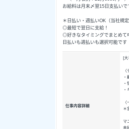
お給料は月末〆翌15日支払いで
＊日払い・週払いOK（当社規
◎最短で翌日に支給！
◎好きなタイミングでまとめて
日払いも週払いも選択可能です
[
〈
・
・
・
〈
仕事内容詳細
＊
マ
未