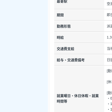
最寄駅
空
即
期間
派
勤務形態
1,
時給
当
交通費支給
日
給与・交通費備考
[
[
[
就業曜日・休日休暇・就業
・0
時間等
・1
・1