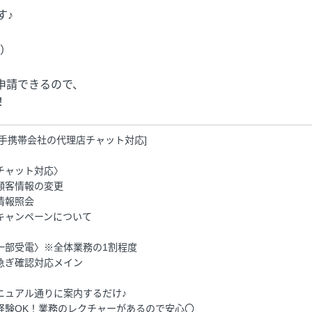
す♪
定）
申請できるので、
！
大手携帯会社の代理店チャット対応]
チャット対応〉
顧客情報の変更
情報照会
キャンペーンについて
一部受電〉※全体業務の1割程度
急ぎ確認対応メイン
ニュアル通りに案内するだけ♪
経験OK！業務のレクチャーがあるので安心〇