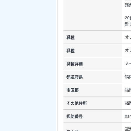
残
2
難
オ
職種
オ
職種
メ
職種詳細
福
都道府県
福
市区郡
福
その他住所
81
郵便番号
空