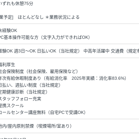
いずれも休憩75分
残業予定] ほとんどなし ＊業務状況による
未経験OK
PC基本操作可能な方（文字入力ができればOK）
経験OK 週3日～OK 日払いOK（当社規定） 中高年活躍中 交通費（規定
福利厚生
社会保険制度（社会保険、雇用保険など）
年次有給休暇制度あり（有給消化率 2025年実績：消化率83.6%）
日払い、週払い制度（当社規定）
定期健康診断（当社規定）
スタッフフォロー充実
提携スクール
コールセンター講座無料（自宅PCで受講OK）
地内/屋内原則禁煙（喫煙場所/室あり）