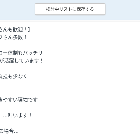
検討中リストに保存する
さんも歓迎！】
フさん多数！
ロー体制もバッチリ
方が活躍しています！
負担も少なく
きやすい環境です
」…叶います！
務の場合…