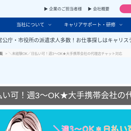
▶ 企業のご担当者様
▶ 会社概要
当社について
キャリアサポート・研修
官公庁・市役所の派遣求人多数！お仕事探しはキャリス
覧
＼未経験OK／日払い可！週3～OK★大手携帯会社の代理店チャット対応
払い可！週3～OK★大手携帯会社の