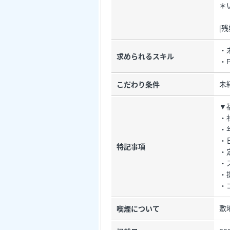
＊
[
・
求められるスキル
・
未
こだわり条件
▼
・
・
・
特記事項
・
・
・
・
敷
喫煙について