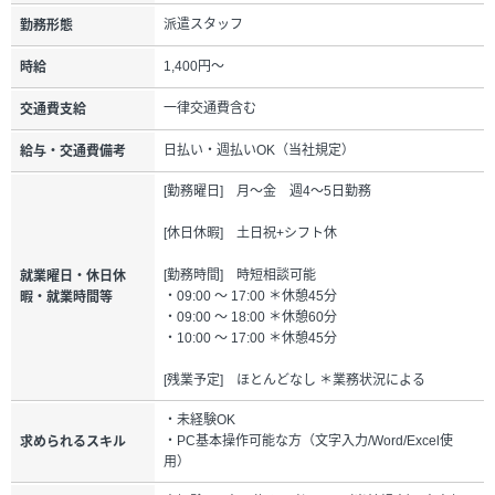
派遣スタッフ
勤務形態
1,400円～
時給
一律交通費含む
交通費支給
日払い・週払いOK（当社規定）
給与・交通費備考
[勤務曜日] 月～金 週4～5日勤務
[休日休暇] 土日祝+シフト休
[勤務時間] 時短相談可能
就業曜日・休日休
・09:00 ～ 17:00 ＊休憩45分
暇・就業時間等
・09:00 ～ 18:00 ＊休憩60分
・10:00 ～ 17:00 ＊休憩45分
[残業予定] ほとんどなし ＊業務状況による
・未経験OK
・PC基本操作可能な方（文字入力/Word/Excel使
求められるスキル
用）