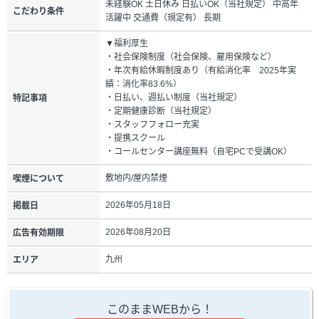
未経験OK 土日休み 日払いOK（当社規定） 中高年
こだわり条件
活躍中 交通費（規定有） 長期
▼福利厚生
・社会保険制度（社会保険、雇用保険など）
・年次有給休暇制度あり（有給消化率 2025年実
績：消化率83.6%）
・日払い、週払い制度（当社規定）
特記事項
・定期健康診断（当社規定）
・スタッフフォロー充実
・提携スクール
・コールセンター講座無料（自宅PCで受講OK）
敷地内/屋内禁煙
喫煙について
2026年05月18日
掲載日
2026年08月20日
広告有効期限
九州
エリア
このままWEBから！