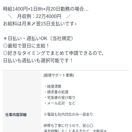
時給1400円×1日8h×月20日勤務の場合…
＼ 月収例：22万4000円 ／
お給料は月末〆翌15日支払いです♪
＊日払い・週払いOK（当社規定）
◎最短で翌日に支給！
◎好きなタイミングでまとめて申請できるので、
日払いも週払いも選択可能です！
[経理サポート業務]
・経理清算
・請求書の処理
・宅急便の受け取り
・メール応対 など
※電話も社内対応のみ一部あり
仕事内容詳細
研修も丁寧に行うので、安心〇
過去経験したことある方など、大歓迎＊