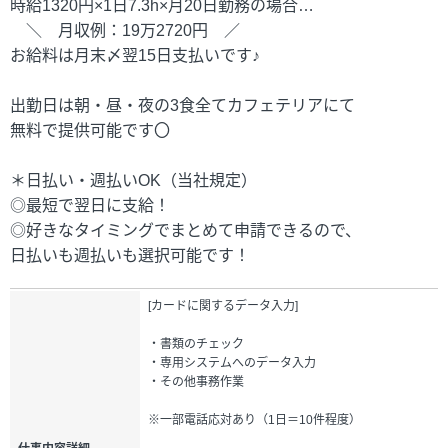
時給1320円×1日7.3h×月20日勤務の場合…
＼ 月収例：19万2720円 ／
お給料は月末〆翌15日支払いです♪
出勤日は朝・昼・夜の3食全てカフェテリアにて
無料で提供可能です〇
＊日払い・週払いOK（当社規定）
◎最短で翌日に支給！
◎好きなタイミングでまとめて申請できるので、
日払いも週払いも選択可能です！
[カードに関するデータ入力]
・書類のチェック
・専用システムへのデータ入力
・その他事務作業
※一部電話応対あり（1日＝10件程度）