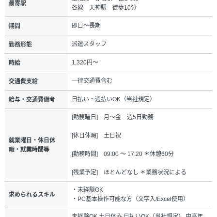
最寄駅
各線 天神駅 徒歩10分
即日～長期
期間
派遣スタッフ
勤務形態
1,320円～
時給
一律交通費含む
交通費支給
日払い・週払いOK（当社規定）
給与・交通費備考
[勤務曜日] 月～金 週5日勤務
[休日休暇] 土日祝
就業曜日・休日休
暇・就業時間等
[勤務時間] 09:00 ～ 17:20 ＊休憩60分
[残業予定] ほとんどなし ＊業務状況による
・未経験OK
求められるスキル
・PC基本操作可能な方（文字入/Excel使用）
未経験OK 土日休み 日払いOK（当社規定） 中高年