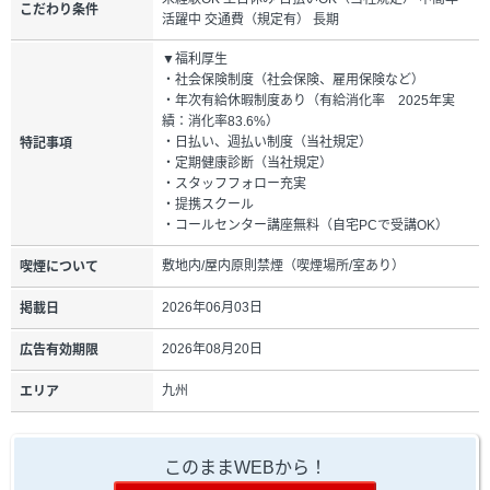
こだわり条件
活躍中 交通費（規定有） 長期
▼福利厚生
・社会保険制度（社会保険、雇用保険など）
・年次有給休暇制度あり（有給消化率 2025年実
績：消化率83.6%）
・日払い、週払い制度（当社規定）
特記事項
・定期健康診断（当社規定）
・スタッフフォロー充実
・提携スクール
・コールセンター講座無料（自宅PCで受講OK）
敷地内/屋内原則禁煙（喫煙場所/室あり）
喫煙について
2026年06月03日
掲載日
2026年08月20日
広告有効期限
九州
エリア
このままWEBから！