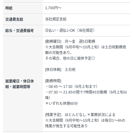
1,700円～
時給
当社規定支給
交通費支給
日払い・週払いOK（当社規定）
給与・交通費備考
[勤務曜日] 月～金 週5日勤務
※大会期間（9月中旬～10月上旬）は土日祝勤務依
頼の可能性あり。
その場合、他の日に振休予定◎
[休日休暇] 土日祝
[勤務時間]
就業曜日・休日休
・08:45 ～ 17:30（9月上旬まで）
暇・就業時間等
・07:30 ～ 21:45の間で7時間45分勤務（9月上旬以
降）
＊いずれも休憩60分
[残業予定] ほとんどなし ＊業務状況による
※大会期間（9月中旬～10月上旬）は毎日1～4hの
残業が発生する可能性あり