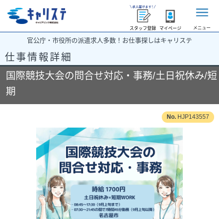
メニュー
スタッフ登録
マイページ
官公庁・市役所の派遣求人多数！お仕事探しはキャリステ
仕事情報詳細
国際競技大会の問合せ対応・事務/土日祝休み/短
期
HJP143557