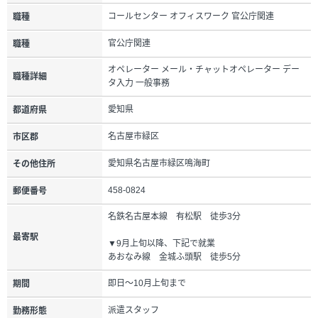
コールセンター オフィスワーク 官公庁関連
職種
官公庁関連
職種
オペレーター メール・チャットオペレーター デー
職種詳細
タ入力 一般事務
愛知県
都道府県
名古屋市緑区
市区郡
愛知県名古屋市緑区鳴海町
その他住所
458-0824
郵便番号
名鉄名古屋本線 有松駅 徒歩3分
最寄駅
▼9月上旬以降、下記で就業
あおなみ線 金城ふ頭駅 徒歩5分
即日～10月上旬まで
期間
派遣スタッフ
勤務形態