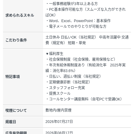
・一般事務経験が3年以上ある方
・PC基本操作可能な方（スムーズな入力ができれ
ばOK）
求められるスキル
・Word、Excel、PowerPoint：基本操作
・電子メールでのやりとりが可能な方
土日休み 日払いOK（当社規定） 中高年活躍中 交通
こだわり条件
費（規定有） 短期・単発
▼福利厚生
・社会保険制度（社会保険、雇用保険など）
・年次有給休暇制度あり（有給消化率 2025年実
績：消化率83.6%）
・日払い、週払い制度（当社規定）
特記事項
・定期健康診断（当社規定）
・スタッフフォロー充実
・提携スクール
・コールセンター講座無料（自宅PCで受講OK）
敷地内/屋内禁煙
喫煙について
2026年07月27日
掲載日
2026年08月17日
広告有効期限