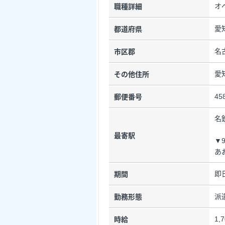
オ
職種詳細
愛
都道府県
名
市区郡
愛
その他住所
45
郵便番号
名
最寄駅
▼
あ
即
期間
派
勤務形態
1,
時給