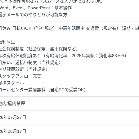
PC基本操作可能な方（スムーズな入力ができればOK）
ord、Excel、PowerPoint：基本操作
電子メールでのやりとりが可能な方
日休み 日払いOK（当社規定） 中高年活躍中 交通費（規定有） 短期・
福利厚生
社会保険制度（社会保険、雇用保険など）
年次有給休暇制度あり（有給消化率 2025年実績：消化率83.6%）
日払い、週払い制度（当社規定）
定期健康診断（当社規定）
スタッフフォロー充実
提携スクール
コールセンター講座無料（自宅PCで受講OK）
地内/屋内禁煙
26年07月27日
26年08月17日