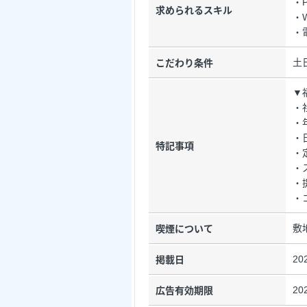
・
求められるスキル
・W
・
土
こだわり条件
▼
・
・
・
特記事項
・
・
・
・
敷
喫煙について
20
掲載日
20
広告有効期限