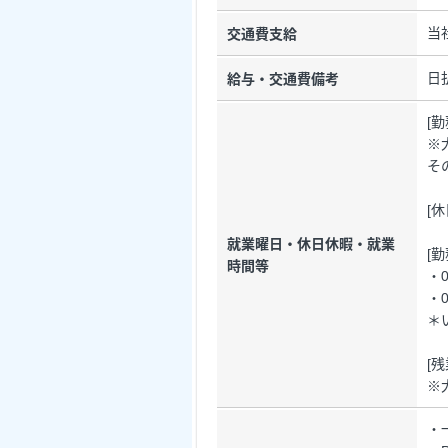
当
交通費支給
日
給与・交通費備考
[
※
そ
[
就業曜日・休日休暇・就業
[
時間等
・0
・
＊
[
※
・