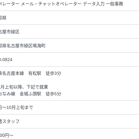
ペレーター メール・チャットオペレーター データ入力 一般事務
知県
古屋市緑区
知県名古屋市緑区鳴海町
8-0824
鉄名古屋本線 有松駅 徒歩3分
9月上旬以降、下記で就業
おなみ線 金城ふ頭駅 徒歩5分
日～10月上旬まで
遣スタッフ
700円～