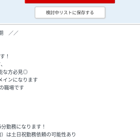
検討中リストに保存する
期 ／／
す！
方、
能な方必見◎
メインになります
の職場です
、
間45分勤務になります！
旬）は土日祝勤務依頼の可能性あり