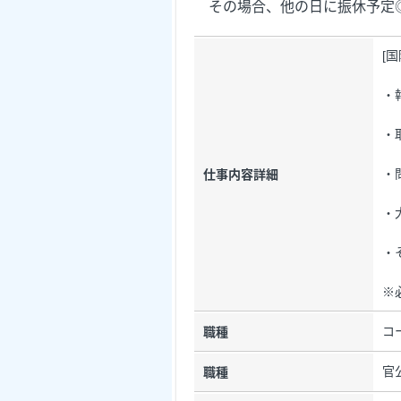
その場合、他の日に振休予定
[
・
・
・
仕事内容詳細
・
・
※
コ
職種
官
職種