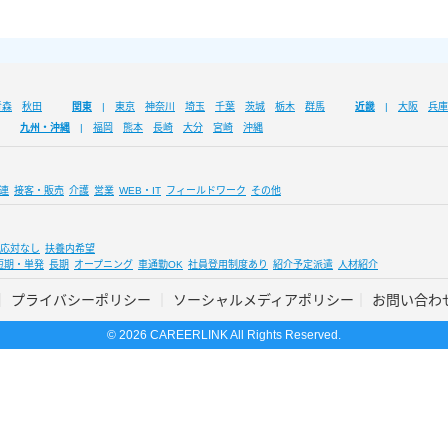
青森
秋田
関東
東京
神奈川
埼玉
千葉
茨城
栃木
群馬
近畿
大阪
兵庫
九州・沖縄
福岡
熊本
長崎
大分
宮崎
沖縄
連
接客・販売
介護
営業
WEB・IT
フィールドワーク
その他
応対なし
扶養内希望
短期・単発
長期
オープニング
車通勤OK
社員登用制度あり
紹介予定派遣
人材紹介
プライバシーポリシー
ソーシャルメディアポリシー
お問い合わ
© 2026 CAREERLINK All Rights Reserved.