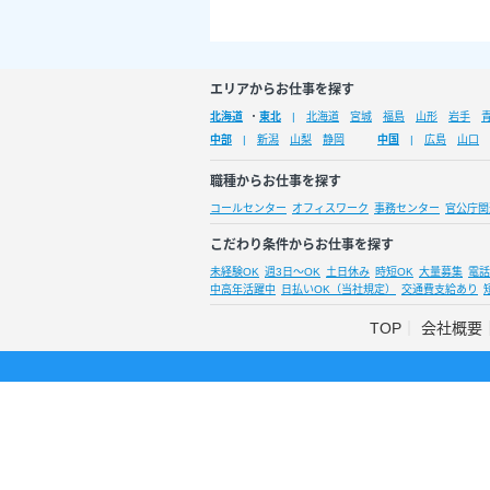
エリアからお仕事を探す
北海道
・
東北
北海道
宮城
福島
山形
岩手
中部
新潟
山梨
静岡
中国
広島
山口
職種からお仕事を探す
コールセンター
オフィスワーク
事務センター
官公庁関
こだわり条件からお仕事を探す
未経験OK
週3日～OK
土日休み
時短OK
大量募集
電話
中高年活躍中
日払いOK（当社規定）
交通費支給あり
TOP
会社概要