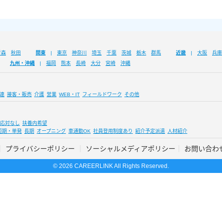
青森
秋田
関東
東京
神奈川
埼玉
千葉
茨城
栃木
群馬
近畿
大阪
兵庫
九州・沖縄
福岡
熊本
長崎
大分
宮崎
沖縄
連
接客・販売
介護
営業
WEB・IT
フィールドワーク
その他
応対なし
扶養内希望
短期・単発
長期
オープニング
車通勤OK
社員登用制度あり
紹介予定派遣
人材紹介
プライバシーポリシー
ソーシャルメディアポリシー
お問い合わ
© 2026 CAREERLINK All Rights Reserved.