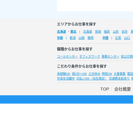
エリアからお仕事を探す
北海道
・
東北
北海道
宮城
福島
山形
岩手
中部
新潟
山梨
静岡
中国
広島
山口
職種からお仕事を探す
コールセンター
オフィスワーク
事務センター
官公庁関
こだわり条件からお仕事を探す
未経験OK
週3日～OK
土日休み
時短OK
大量募集
電話
中高年活躍中
日払いOK（当社規定）
交通費支給あり
TOP
会社概要