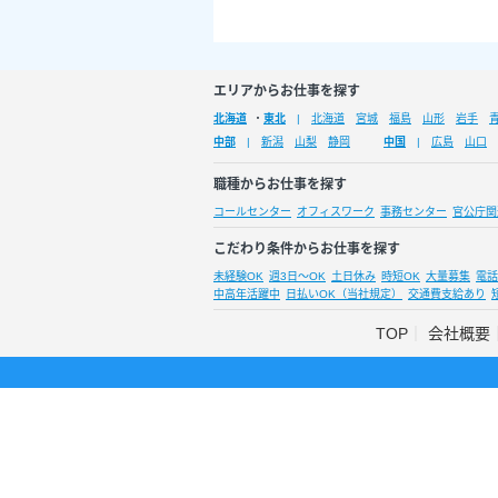
エリアからお仕事を探す
北海道
・
東北
北海道
宮城
福島
山形
岩手
中部
新潟
山梨
静岡
中国
広島
山口
職種からお仕事を探す
コールセンター
オフィスワーク
事務センター
官公庁関
こだわり条件からお仕事を探す
未経験OK
週3日～OK
土日休み
時短OK
大量募集
電話
中高年活躍中
日払いOK（当社規定）
交通費支給あり
TOP
会社概要