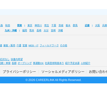
青森
秋田
関東
東京
神奈川
埼玉
千葉
茨城
栃木
群馬
近畿
大阪
兵庫
九州・沖縄
福岡
熊本
長崎
大分
宮崎
沖縄
連
接客・販売
介護
営業
WEB・IT
フィールドワーク
その他
応対なし
扶養内希望
短期・単発
長期
オープニング
車通勤OK
社員登用制度あり
紹介予定派遣
人材紹介
プライバシーポリシー
ソーシャルメディアポリシー
お問い合わ
© 2026 CAREERLINK All Rights Reserved.