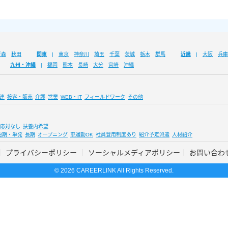
青森
秋田
関東
東京
神奈川
埼玉
千葉
茨城
栃木
群馬
近畿
大阪
兵庫
九州・沖縄
福岡
熊本
長崎
大分
宮崎
沖縄
連
接客・販売
介護
営業
WEB・IT
フィールドワーク
その他
応対なし
扶養内希望
短期・単発
長期
オープニング
車通勤OK
社員登用制度あり
紹介予定派遣
人材紹介
プライバシーポリシー
ソーシャルメディアポリシー
お問い合わ
© 2026 CAREERLINK All Rights Reserved.