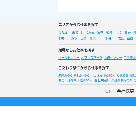
エリアからお仕事を探す
北海道
・
東北
北海道
宮城
福島
山形
岩手
中部
新潟
山梨
静岡
中国
広島
山口
職種からお仕事を探す
コールセンター
オフィスワーク
事務センター
官公庁関
こだわり条件からお仕事を探す
未経験OK
週3日～OK
土日休み
時短OK
大量募集
電話
中高年活躍中
日払いOK（当社規定）
交通費支給あり
TOP
会社概要