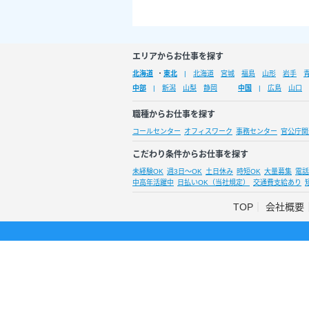
エリアからお仕事を探す
北海道
・
東北
北海道
宮城
福島
山形
岩手
中部
新潟
山梨
静岡
中国
広島
山口
職種からお仕事を探す
コールセンター
オフィスワーク
事務センター
官公庁関
こだわり条件からお仕事を探す
未経験OK
週3日～OK
土日休み
時短OK
大量募集
電話
中高年活躍中
日払いOK（当社規定）
交通費支給あり
TOP
会社概要