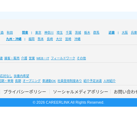
青森
秋田
関東
東京
神奈川
埼玉
千葉
茨城
栃木
群馬
近畿
大阪
兵庫
九州・沖縄
福岡
熊本
長崎
大分
宮崎
沖縄
連
接客・販売
介護
営業
WEB・IT
フィールドワーク
その他
応対なし
扶養内希望
短期・単発
長期
オープニング
車通勤OK
社員登用制度あり
紹介予定派遣
人材紹介
プライバシーポリシー
ソーシャルメディアポリシー
お問い合わ
© 2026 CAREERLINK All Rights Reserved.