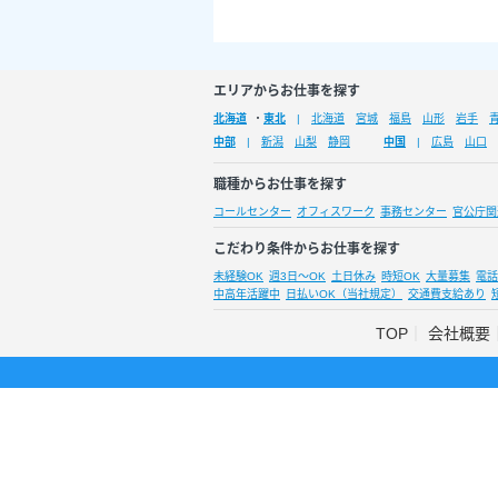
エリアからお仕事を探す
北海道
・
東北
北海道
宮城
福島
山形
岩手
中部
新潟
山梨
静岡
中国
広島
山口
職種からお仕事を探す
コールセンター
オフィスワーク
事務センター
官公庁関
こだわり条件からお仕事を探す
未経験OK
週3日～OK
土日休み
時短OK
大量募集
電話
中高年活躍中
日払いOK（当社規定）
交通費支給あり
TOP
会社概要