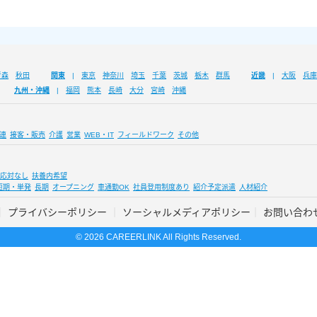
青森
秋田
関東
東京
神奈川
埼玉
千葉
茨城
栃木
群馬
近畿
大阪
兵庫
九州・沖縄
福岡
熊本
長崎
大分
宮崎
沖縄
連
接客・販売
介護
営業
WEB・IT
フィールドワーク
その他
応対なし
扶養内希望
短期・単発
長期
オープニング
車通勤OK
社員登用制度あり
紹介予定派遣
人材紹介
プライバシーポリシー
ソーシャルメディアポリシー
お問い合わ
© 2026 CAREERLINK All Rights Reserved.