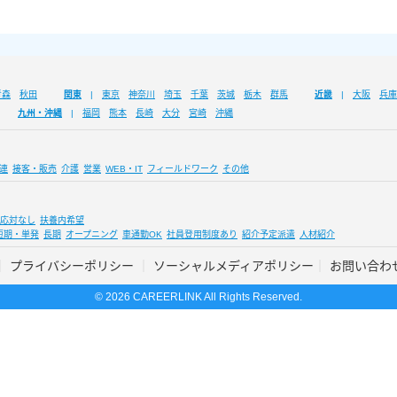
青森
秋田
関東
東京
神奈川
埼玉
千葉
茨城
栃木
群馬
近畿
大阪
兵庫
九州・沖縄
福岡
熊本
長崎
大分
宮崎
沖縄
連
接客・販売
介護
営業
WEB・IT
フィールドワーク
その他
応対なし
扶養内希望
短期・単発
長期
オープニング
車通勤OK
社員登用制度あり
紹介予定派遣
人材紹介
プライバシーポリシー
ソーシャルメディアポリシー
お問い合わ
© 2026 CAREERLINK All Rights Reserved.