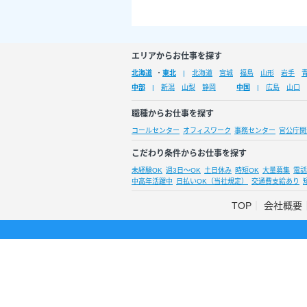
エリアからお仕事を探す
北海道
・
東北
北海道
宮城
福島
山形
岩手
中部
新潟
山梨
静岡
中国
広島
山口
職種からお仕事を探す
コールセンター
オフィスワーク
事務センター
官公庁関
こだわり条件からお仕事を探す
未経験OK
週3日～OK
土日休み
時短OK
大量募集
電話
中高年活躍中
日払いOK（当社規定）
交通費支給あり
TOP
会社概要