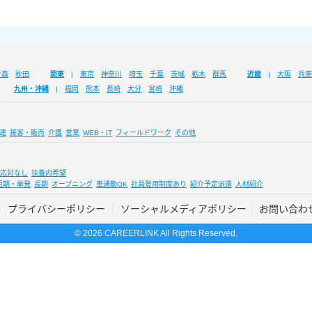
青森
秋田
関東
東京
神奈川
埼玉
千葉
茨城
栃木
群馬
近畿
大阪
兵庫
九州・沖縄
福岡
熊本
長崎
大分
宮崎
沖縄
連
接客・販売
介護
営業
WEB・IT
フィールドワーク
その他
応対なし
扶養内希望
短期・単発
長期
オープニング
車通勤OK
社員登用制度あり
紹介予定派遣
人材紹介
プライバシーポリシー
ソーシャルメディアポリシー
お問い合わ
© 2026 CAREERLINK All Rights Reserved.