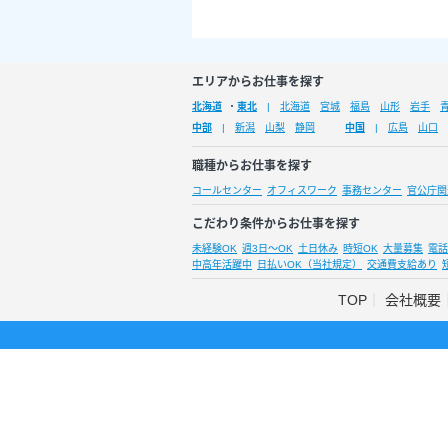
エリアからお仕事を探す
北海道
・
東北
北海道
宮城
福島
山形
岩手
中部
新潟
山梨
静岡
中国
広島
山口
職種からお仕事を探す
コールセンター
オフィスワーク
事務センター
官公庁関
こだわり条件からお仕事を探す
未経験OK
週3日～OK
土日休み
時短OK
大量募集
電話
中高年活躍中
日払いOK（当社規定）
交通費支給あり
TOP
会社概要