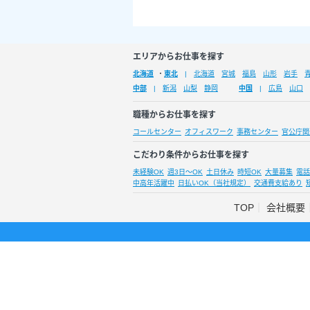
エリアからお仕事を探す
北海道
・
東北
北海道
宮城
福島
山形
岩手
中部
新潟
山梨
静岡
中国
広島
山口
職種からお仕事を探す
コールセンター
オフィスワーク
事務センター
官公庁関
こだわり条件からお仕事を探す
未経験OK
週3日～OK
土日休み
時短OK
大量募集
電話
中高年活躍中
日払いOK（当社規定）
交通費支給あり
TOP
会社概要