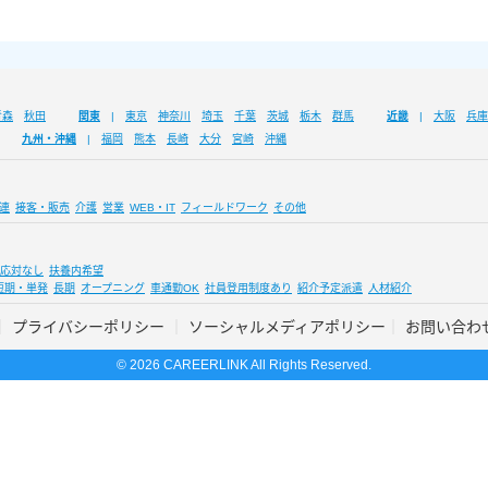
青森
秋田
関東
東京
神奈川
埼玉
千葉
茨城
栃木
群馬
近畿
大阪
兵庫
九州・沖縄
福岡
熊本
長崎
大分
宮崎
沖縄
連
接客・販売
介護
営業
WEB・IT
フィールドワーク
その他
応対なし
扶養内希望
短期・単発
長期
オープニング
車通勤OK
社員登用制度あり
紹介予定派遣
人材紹介
プライバシーポリシー
ソーシャルメディアポリシー
お問い合わ
© 2026 CAREERLINK All Rights Reserved.