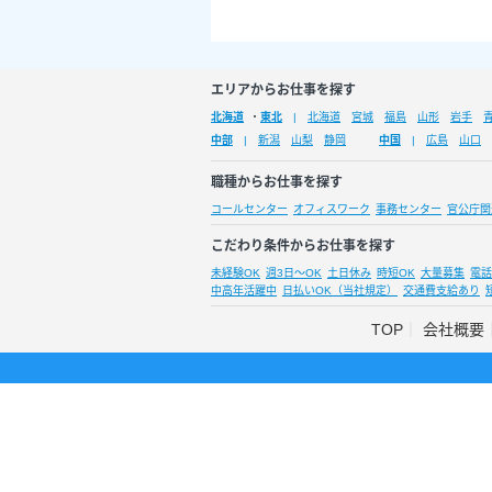
エリアからお仕事を探す
北海道
・
東北
北海道
宮城
福島
山形
岩手
中部
新潟
山梨
静岡
中国
広島
山口
職種からお仕事を探す
コールセンター
オフィスワーク
事務センター
官公庁関
こだわり条件からお仕事を探す
未経験OK
週3日～OK
土日休み
時短OK
大量募集
電話
中高年活躍中
日払いOK（当社規定）
交通費支給あり
TOP
会社概要