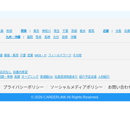
青森
秋田
関東
東京
神奈川
埼玉
千葉
茨城
栃木
群馬
近畿
大阪
兵庫
九州・沖縄
福岡
熊本
長崎
大分
宮崎
沖縄
連
接客・販売
介護
営業
WEB・IT
フィールドワーク
その他
応対なし
扶養内希望
短期・単発
長期
オープニング
車通勤OK
社員登用制度あり
紹介予定派遣
人材紹介
プライバシーポリシー
ソーシャルメディアポリシー
お問い合わ
© 2026 CAREERLINK All Rights Reserved.