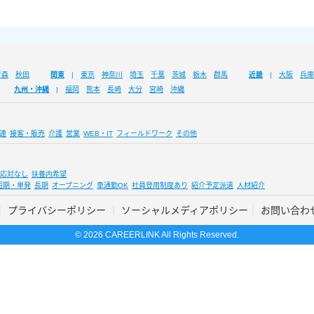
青森
秋田
関東
東京
神奈川
埼玉
千葉
茨城
栃木
群馬
近畿
大阪
兵庫
九州・沖縄
福岡
熊本
長崎
大分
宮崎
沖縄
連
接客・販売
介護
営業
WEB・IT
フィールドワーク
その他
応対なし
扶養内希望
短期・単発
長期
オープニング
車通勤OK
社員登用制度あり
紹介予定派遣
人材紹介
プライバシーポリシー
ソーシャルメディアポリシー
お問い合わ
© 2026 CAREERLINK All Rights Reserved.